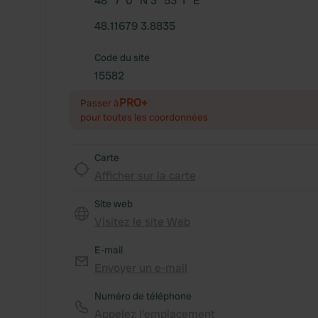
48° 7' 0" N 3° 53' 1" E
48.11679 3.8835
Code du site
15582
PRO+
Passer à
pour toutes les coordonnées
Carte
Afficher sur la carte
Site web
Visitez le site Web
E-mail
Envoyer un e-mail
Numéro de téléphone
Appelez l'emplacement