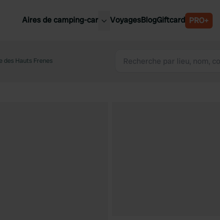
Aires de camping-car
Voyages
Blog
Giftcard
PRO+
leures aires de camping-car
Belgique
 des Hauts Frenes
Slovénie
Autriche
Suède
e
Suisse