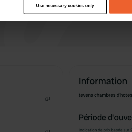
tively scanning it for specific characteristics (fingerprinting)
Use necessary cookies only
 personal data is processed and set your preferences in the
det
e content and ads, to provide social media features and to analy
 our site with our social media, advertising and analytics partn
 provided to them or that they’ve collected from your use of their
Information
tevens chambres d'hotes
Copie
Période d'ouver
Indication de prix basée sur 