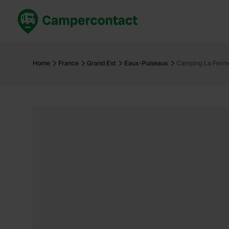
Réservez maintenant
Les meil
France
France
Home
France
Grand Est
Eaux-Puiseaux
Camping La Ferme
Italie
Italie
Espagne
Espagne
Allemagne
Allemagn
Voir tout...
Pays-Bas