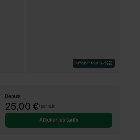
Afficher tout
(
47
)
Depuis
25,00 €
/
par nuit
Afficher les tarifs