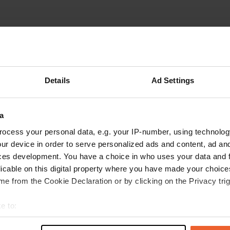
Montre plus
ne
(21)
les avis
Details
Ad Settings
a
koalatjesmetje
k
juil. 2026
ocess your personal data, e.g. your IP-number, using technolog
ur device in order to serve personalized ads and content, ad a
Accueil chaleureux Emplacements spacieux et
ces development. You have a choice in who uses your data and 
ombragés Choisissez votre emplacement
licable on this digital property where you have made your choic
Sanitaires vétustes Belles promenades
e from the Cookie Declaration or by clicking on the Privacy trig
possibles Paiement en espèces uniquement (25
€ par nuit : emplacement pour 2 personnes,
e to:
électricité et chien)
lire la suite
t your geographical location which can be accurate to within sev
Traduit par Google
Afficher l'original