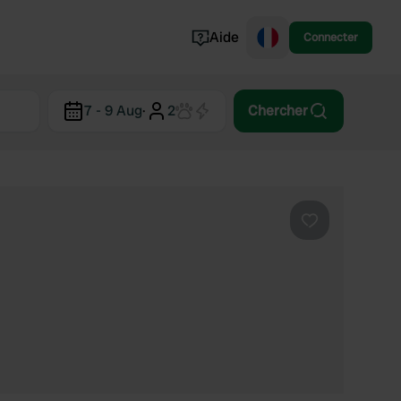
Aide
Connecter
Norvège
7 - 9 Aug
·
2
Chercher
Portugal
Danemark
Croatie
Voir tout...
Préféré