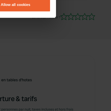
Allow all cookies
ails section
.
Es-tu déjà venu ici ?
se our traffic. We also share
ers who may combine it with
 services.
 en tables d'hotes
ture & tarifs
2 personnes par nuit, taxes incluses et hors frais