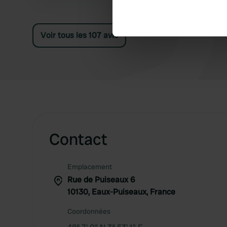
Identify your device by ac
Find out more about how your
Voir tous les 107 avis
We use cookies to personalis
information about your use of
other information that you’ve
Contact
Emplacement
Rue de Puiseaux 6
10130, Eaux-Puiseaux, France
Coordonnées