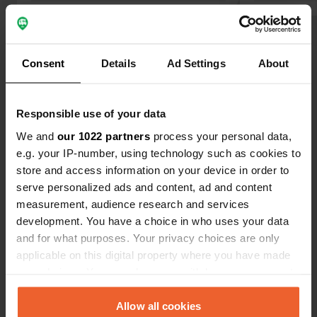
encore beaucoup de place. Les
une nuit mer
sanitaires sont bien équipés : douche,
particulière
Voir tous les 5 avis
toilettes et coin vaisselle. Nous avons
beau verger
payé 26 euros par nuit pour deux
Consent
Details
Ad Settings
About
personnes, électricité comprise. Nous
Es-tu déjà venu ici ?
avons passé deux nuits formidables.
La plage d’Omaha est facilement
Responsible use of your data
accessible depuis le camping.
We and
our 1022 partners
process your personal data,
e.g. your IP-number, using technology such as cookies to
store and access information on your device in order to
serve personalized ads and content, ad and content
Contact
measurement, audience research and services
development. You have a choice in who uses your data
Emplacement
and for what purposes. Your privacy choices are only
route de St.Clément 8
Copie
applicable on this digital property where you have made
14230, Géfosse-Fontenay, France
your choices. You can change or withdraw your consent
any time from the Cookie Declaration or by clicking on
Coordonnées
the Privacy trigger icon.
Allow all cookies
49° 21' 25" N 1° 5' 47" W