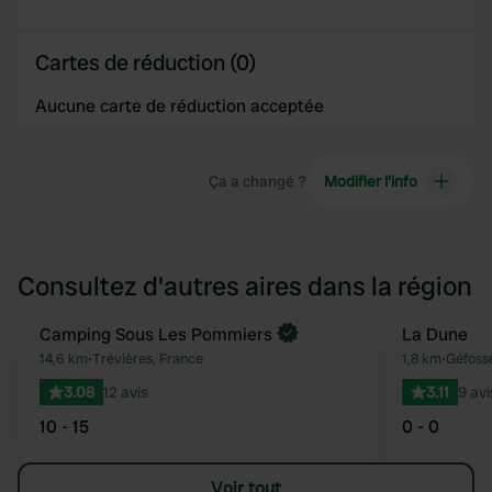
Cartes de réduction (0)
Aucune carte de réduction acceptée
Ça a changé ?
Modifier l’info
Consultez d'autres aires dans la région
Reserve maintenant
Camping Sous Les Pommiers
La Dune
Préféré
14,6 km
•
Trévières, France
1,8 km
•
Géfoss
3.08
12 avis
3.11
9 avi
10 - 15
0 - 0
Voir tout