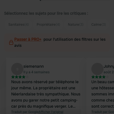
Sélectionnez les sujets pour lire les critiques :
Sanitaires
(4)
Propriétaire
(4)
Nature
(3)
Calme
(3)
Passer à PRO+
pour l'utilisation des filtres sur les
avis
siemenann
John
s
Il y a 4 semaines
août 
Nous avons réservé par téléphone le
Un beau cam
jour même. La propriétaire est une
une hôtesse
Néerlandaise très sympathique. Nous
sommes imm
avons pu garer notre petit camping-
comme chez 
car près du magnifique verger. Le
sont corrects
camping était complet, mais il restait
Traduit par Google
Afficher l'original
adapté aux 
Traduit par Go