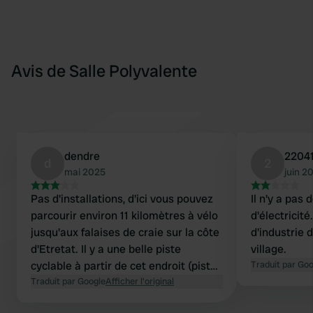
Avis de Salle Polyvalente
dendre
2204
d
2
mai 2025
juin 2
Pas d'installations, d'ici vous pouvez
Il n'y a pas d
parcourir environ 11 kilomètres à vélo
d'électricité
jusqu'aux falaises de craie sur la côte
d'industrie 
d'Etretat. Il y a une belle piste
village.
cyclable à partir de cet endroit (piste
Traduit par Go
cyclable verte). Tous les campings et
Traduit par Google
Afficher l'original
emplacements pour camping-cars