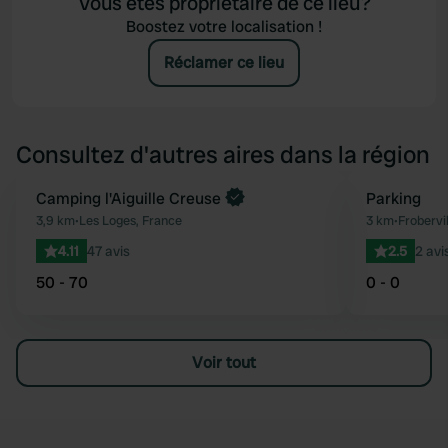
Vous êtes propriétaire de ce lieu?
Boostez votre localisation !
Réclamer ce lieu
Consultez d'autres aires dans la région
Camping l'Aiguille Creuse
Parking
Préféré
3,9 km
•
Les Loges, France
3 km
•
Frobervi
4.11
47 avis
2.5
2 avi
50 - 70
0 - 0
Voir tout