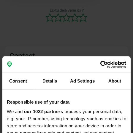
étaient pleins, c'est une bonne
alternative si vous êtes autonome.
Es-tu déjà venu ici ?
Contact
Emplacement
Rue de la Liberté
Copie
Consent
Details
Ad Settings
About
76790, Gerville, France
Coordonnées
Responsible use of your data
49° 41' 49" N 0° 19' 46" E
We and
our 1022 partners
process your personal data,
Copie
49.69694 0.32949
e.g. your IP-number, using technology such as cookies to
Copie
store and access information on your device in order to
Code du site
serve personalized ads and content, ad and content