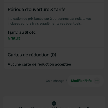
We also share information about your use of our site with
Période d'ouverture & tarifs
our social media, advertising and analytics partners who
may combine it with other information that you’ve
Indication de prix basée sur 2 personnes par nuit, taxes
provided to them or that they’ve collected from your use
incluses et hors frais supplémentaires éventuels.
of their services.
1 janv. au 31 déc.
Gratuit
Cartes de réduction (0)
Aucune carte de réduction acceptée
Ça a changé ?
Modifier l’info