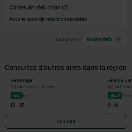
Cartes de réduction (0)
Aucune carte de réduction acceptée
Ça a changé ?
Modifier l’info
Consultez d'autres aires dans la région
Le Potager
Aire de Ca
Préféré
8,5 km
•
Sourdeval, France
8,7 km
•
Sourde
4
4 avis
4.2
30 av
10 - 15
0 - 0
Voir tout