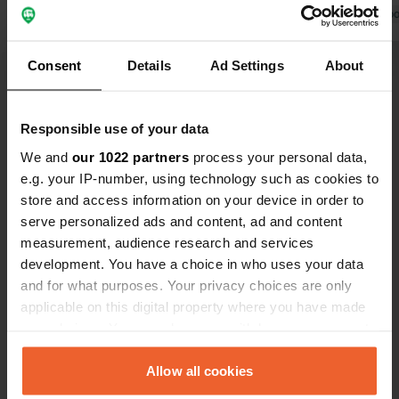
principal problème réside dans les
Traduit par Go
douches : impossible d'avoir une
douche chaude correcte, et
Traduit par Google
Afficher l'original
Consent
Details
Ad Settings
About
maintenant, l'eau remonte dans la
canalisation, ce qui ne fait qu'empirer
Voir tous les 5 avis
les choses. On a beau appuyer
Responsible use of your data
plusieurs fois sur le bouton, l'eau est
We and
our 1022 partners
process your personal data,
toujours froide ou tiède.
Es-tu déjà venu ici ?
e.g. your IP-number, using technology such as cookies to
Curieusement, l'eau pour faire la
store and access information on your device in order to
vaisselle est bien chaude. Il suffirait
serve personalized ads and content, ad and content
donc d'un simple réglage. Ce
measurement, audience research and services
problème a été signalé.
development. You have a choice in who uses your data
and for what purposes. Your privacy choices are only
Contact
applicable on this digital property where you have made
your choices. You can change or withdraw your consent
any time from the Cookie Declaration or by clicking on
Emplacement
the Privacy trigger icon.
Allow all cookies
Place du Château 4
Copie
50140, Le Neufbourg, France