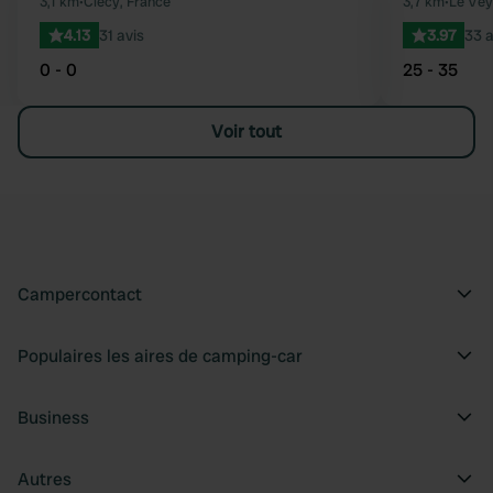
Préféré
3,1 km
•
Clécy, France
3,7 km
•
Le Vey
4.13
31 avis
3.97
33 a
0 - 0
25 - 35
Voir tout
Campercontact
Populaires les aires de camping-car
Business
Autres