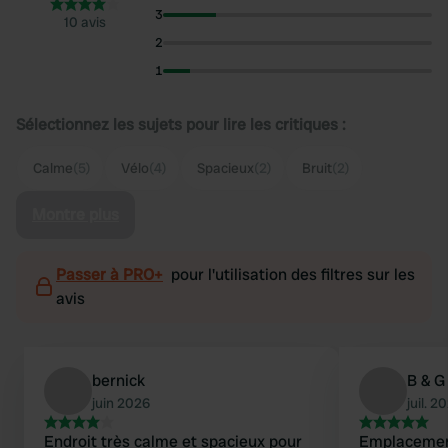
3
10 avis
2
1
Sélectionnez les sujets pour lire les critiques :
Calme
(5)
Vélo
(4)
Spacieux
(2)
Bruit
(2)
Montre plus
Passer à PRO+
pour l'utilisation des filtres sur les
avis
bernick
B & G
juin 2026
juil. 2
Endroit très calme et spacieux pour
Emplacemen