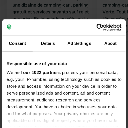
une dizaine de camping-car . parking
camping-cars
gratuit et services payants sauf rejet
Verte. Tout 
eau grise. Belle balade en vélo sur la
L'inconvénie
voie verte à proximité .
saison des r
confronté à 
Traduit par Go
du transport
Consent
Details
Ad Settings
About
Voir tous les 10 avis
Responsible use of your data
Es-tu déjà venu ici ?
We and
our 1022 partners
process your personal data,
e.g. your IP-number, using technology such as cookies to
store and access information on your device in order to
serve personalized ads and content, ad and content
measurement, audience research and services
development. You have a choice in who uses your data
Contact
and for what purposes. Your privacy choices are only
applicable on this digital property where you have made
Emplacement
your choices. You can change or withdraw your consent