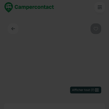
Dos
Préféré
Afficher tout
(
7
)