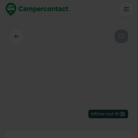
Dos
Préféré
Afficher tout
(
9
)