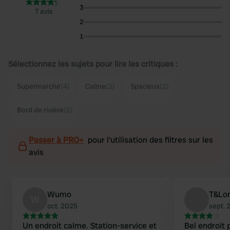
3
7 avis
2
1
Sélectionnez les sujets pour lire les critiques :
Supermarché
(4)
Calme
(2)
Spacieux
(2)
Bord de rivière
(2)
Passer à PRO+
pour l'utilisation des filtres sur les
avis
Wumo
T&Lo
W
oct. 2025
sept. 
Un endroit calme. Station-service et
Bel endroit 