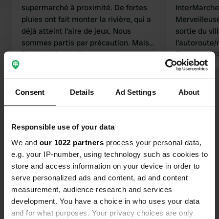
supermarché à proximité. De fortes
InterMarche
pluies ont fait monter la rivière, qui a
Merveilleus
déjà atteint l'aire de jeux. Nous
sortie du vi
sommes partis par précaution. Mais
l'autoroute/
nous reviendrons avec plaisir.
Traduit par Google
Afficher l'original
Traduit par Go
Voir tous les 7 avis
Consent
Details
Ad Settings
About
Es-tu déjà venu ici ?
Responsible use of your data
We and
our 1022 partners
process your personal data,
e.g. your IP-number, using technology such as cookies to
store and access information on your device in order to
serve personalized ads and content, ad and content
Contact
measurement, audience research and services
development. You have a choice in who uses your data
and for what purposes. Your privacy choices are only
Emplacement