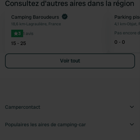
Consultez d'autres aires dans la région
Reserve maintenant
Camping Baroudeurs
Parking pis
Préféré
18,6 km
•
Lagraulière, France
4,1 km
•
Objat, 
Pas encore d
3
1 avis
0 - 0
15 - 25
Voir tout
Campercontact
Populaires les aires de camping-car