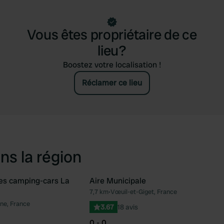
Vous êtes propriétaire de ce
lieu?
Boostez votre localisation !
Réclamer ce lieu
ns la région
ces camping-cars La
Aire Municipale
7,7 km
•
Vœuil-et-Giget, France
Préféré
Pré
ne, France
3.67
18 avis
0 - 0