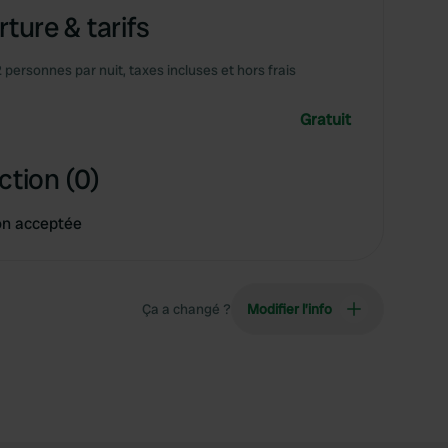
ture & tarifs
2 personnes par nuit, taxes incluses et hors frais
Gratuit
ction (0)
on acceptée
Ça a changé ?
Modifier l’info