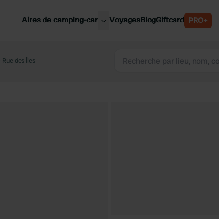
Aires de camping-car
Voyages
Blog
Giftcard
PRO+
leures aires de camping-car
Belgique
 Rue des Îles
Slovénie
Autriche
Suède
e
Suisse