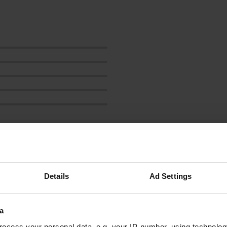
HeJaShFa
H
mai 2025
Details
Ad Settings
super endroit, sans commodités. avoir dans des
endroits plus beaux. Je me suis levé, mais cela
dépend simplement de ce que vous attendez.
a
sur une route, mais cela ne vous dérange pas. à
ocess your personal data, e.g. your IP-number, using technolog