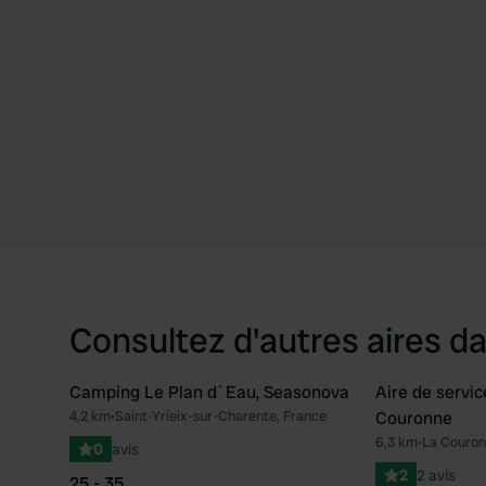
Consultez d'autres aires da
Camping Le Plan d´Eau, Seasonova
Aire de servi
4,2 km
•
Saint-Yrieix-sur-Charente, France
Couronne
Préféré
6,3 km
•
La Couron
0
avis
2
2 avis
25 - 35