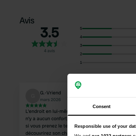
Avis
3.5
5
4
3
4 avis
2
1
G.-Vriend
G
mars 2026
Consent
L'endroit en lui-même n'a rien d'exceptionnel ; il
n'y a aucun confort, juste un sac-poubelle. Mais
si vous prenez le temps de visiter la ville, vous
Responsible use of your dat
découvrirez son charme et sa beauté. D'abord,
We and
our 1022 partners
pr