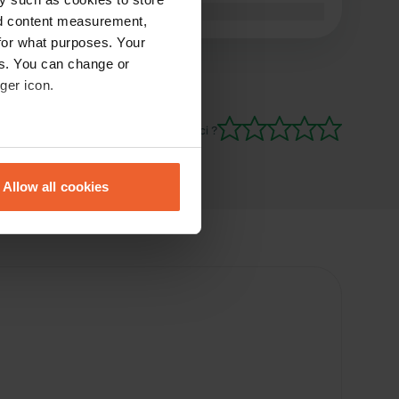
Traduit par Google
Afficher l'original
nd content measurement,
for what purposes. Your
es. You can change or
ger icon.
Es-tu déjà venu ici ?
eral meters
Allow all cookies
ails section
.
se our traffic. We also share
ers who may combine it with
 services.