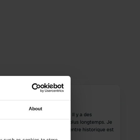
WilmavanderVliet
W
oct. 2024
About
Endroit étonnamment calme. Il y a des
campeurs qui sont là depuis plus longtemps. Je
n'ai eu aucun problème. Le centre historique est
situé beaucoup plus haut.
y such as cookies to store