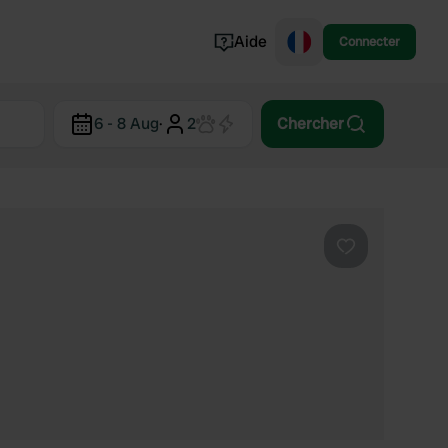
Aide
Connecter
Norvège
6 - 8 Aug
·
2
Chercher
Portugal
Danemark
Croatie
Voir tout...
Préféré