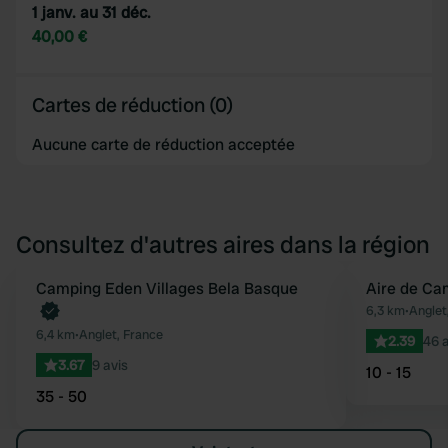
1 janv. au 31 déc.
40,00 €
Cartes de réduction (0)
Aucune carte de réduction acceptée
Consultez d'autres aires dans la région
Reserve maintenant
Camping Eden Villages Bela Basque
Aire de Ca
Préféré
6,3 km
•
Anglet
6,4 km
•
Anglet, France
2.39
46 a
3.67
9 avis
10 - 15
35 - 50