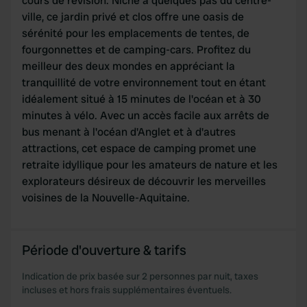
cours de révision. Niché à quelques pas du centre-
We use cookies to personalise content and ads, to
ville, ce jardin privé et clos offre une oasis de
provide social media features and to analyse our traffic.
sérénité pour les emplacements de tentes, de
We also share information about your use of our site with
fourgonnettes et de camping-cars. Profitez du
our social media, advertising and analytics partners who
meilleur des deux mondes en appréciant la
may combine it with other information that you’ve
tranquillité de votre environnement tout en étant
provided to them or that they’ve collected from your use
idéalement situé à 15 minutes de l'océan et à 30
of their services.
minutes à vélo. Avec un accès facile aux arrêts de
bus menant à l'océan d'Anglet et à d'autres
attractions, cet espace de camping promet une
retraite idyllique pour les amateurs de nature et les
explorateurs désireux de découvrir les merveilles
voisines de la Nouvelle-Aquitaine.
Période d'ouverture & tarifs
Indication de prix basée sur 2 personnes par nuit, taxes
incluses et hors frais supplémentaires éventuels.