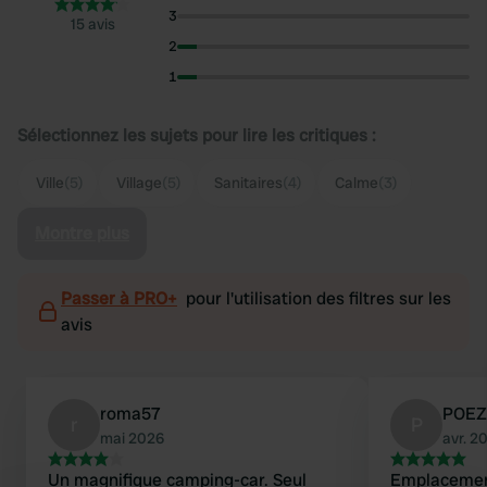
3
15 avis
2
1
Sélectionnez les sujets pour lire les critiques :
Ville
(5)
Village
(5)
Sanitaires
(4)
Calme
(3)
Montre plus
Passer à PRO+
pour l'utilisation des filtres sur les
avis
roma57
POEZ
r
P
mai 2026
avr. 2
Un magnifique camping-car. Seul
Emplacement