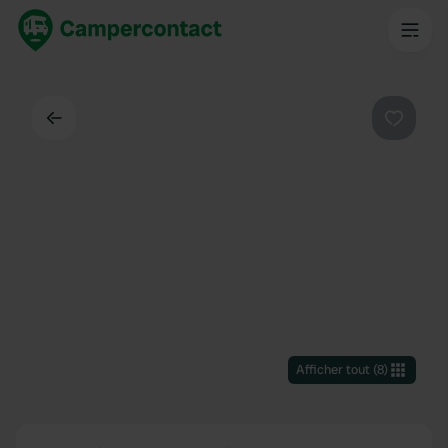
Dos
Préféré
Afficher tout
(
8
)