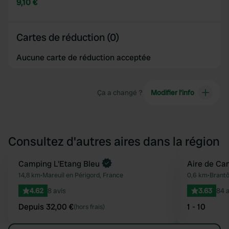
9,10 €
Cartes de réduction (0)
Aucune carte de réduction acceptée
Ça a changé ?
Modifier l’info
Consultez d'autres aires dans la région
Reserve maintenant
Camping L'Etang Bleu
Aire de Ca
Préféré
14,8 km
•
Mareuil en Périgord, France
0,6 km
•
Brantô
4.62
8 avis
3.63
84 a
Depuis 32,00 €
1 - 10
(hors frais)