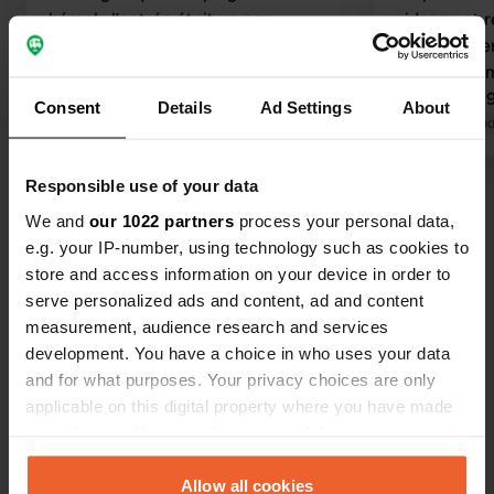
bémol : l’entrée était un peu
vidange et 
compliquée car la borne de paiement
Emplacement
ne captait pas le Wi-Fi. Dans ce cas, il
et emplacem
suffisait de se rendre au parc
Paiement : 9,10 €. Le peti
Consent
Details
Ad Settings
About
Bimbillou, situé juste derrière le
Traduit par Google
Afficher l'original
agréable, ma
Traduit par Go
camping ; le gérant du bar éphémère
puisse le vi
pouvait rétablir la connexion. Le
Responsible use of your data
Voir tous les 15 avis
camping propose de beaux
We and
our 1022 partners
process your personal data,
emplacements spacieux et se trouve
e.g. your IP-number, using technology such as cookies to
à proximité de Brantôme (où, soit dit
Es-tu déjà venu ici ?
store and access information on your device in order to
en passant, il n’y a pas grand-chose à
serve personalized ads and content, ad and content
faire). Pendant les heures d’ouverture
measurement, audience research and services
du parc situé derrière le camping, des
development. You have a choice in who uses your data
toilettes sont également accessibles
and for what purposes. Your privacy choices are only
jusqu’à environ 18 h.
applicable on this digital property where you have made
Contact
your choices. You can change or withdraw your consent
any time from the Cookie Declaration or by clicking on
the Privacy trigger icon.
Allow all cookies
Emplacement