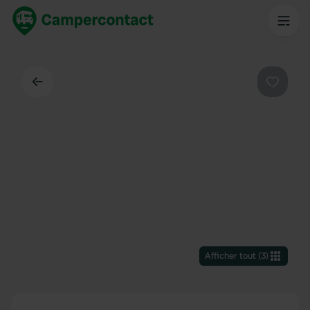
Dos
Préféré
Afficher tout
(
3
)