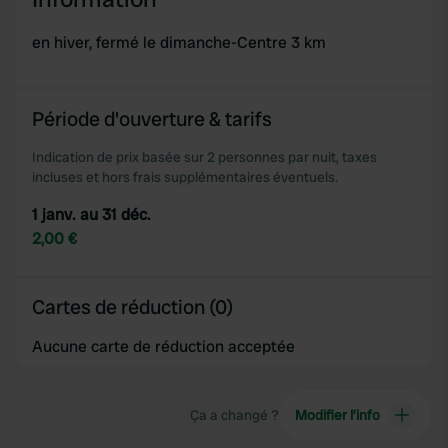
may combine it with other information that you’ve
provided to them or that they’ve collected from your use
en hiver, fermé le dimanche-Centre 3 km
of their services.
Période d'ouverture & tarifs
Indication de prix basée sur 2 personnes par nuit, taxes
incluses et hors frais supplémentaires éventuels.
1 janv. au 31 déc.
2,00 €
Cartes de réduction (0)
Aucune carte de réduction acceptée
Ça a changé ?
Modifier l’info