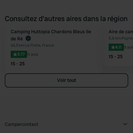
Consultez d'autres aires dans la région
Reserve maintenant
Camping Huttopia Chardons Bleus Ile
Aire de ca
Préféré
de Ré
5,6 km
•
Puyrav
24,3 km
•
La Flotte, France
4.11
9 avi
3.77
11 avis
15 - 25
15 - 25
Voir tout
Campercontact