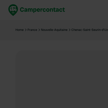
Réservez maintenant
Les meil
France
France
Home
France
Nouvelle-Aquitaine
Chenac-Saint-Seurin-d'Uz
Italie
Italie
Espagne
Espagne
Allemagne
Allemagn
Voir tout...
Pays-Bas