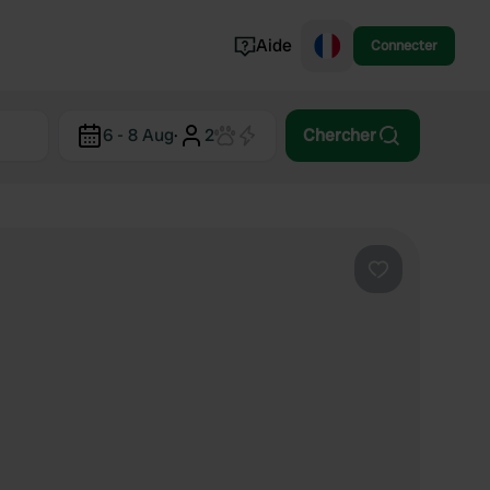
Aide
Connecter
Norvège
6 - 8 Aug
·
2
Chercher
Portugal
Danemark
Croatie
Voir tout...
Préféré