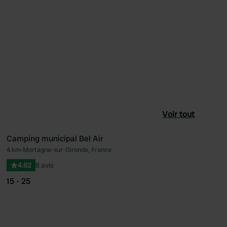
Voir tout
Camping municipal Bel Air
4 km
•
Mortagne-sur-Gironde, France
féré
Préféré
4.62
8 avis
15 - 25