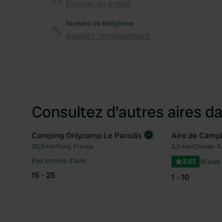
Envoyer un e-mail
Numéro de téléphone
Appelez l'emplacement
Consultez d'autres aires da
Camping Onlycamp Le Paradis
Aire de Camp
20,8 km
•
Pons, France
2,5 km
•
Chenac-Sa
Préféré
Pas encore d'avis
3.53
16 avis
15 - 25
1 - 10