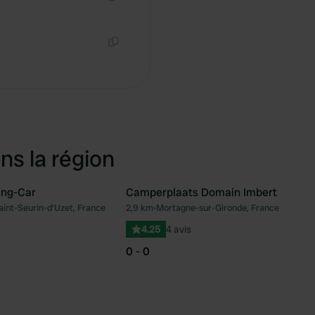
Copie
Copie
ns la région
ing-Car
Camperplaats Domain Imbert
int-Seurin-d'Uzet, France
2,9 km
•
Mortagne-sur-Gironde, France
Préféré
Pré
4.25
4 avis
0 - 0