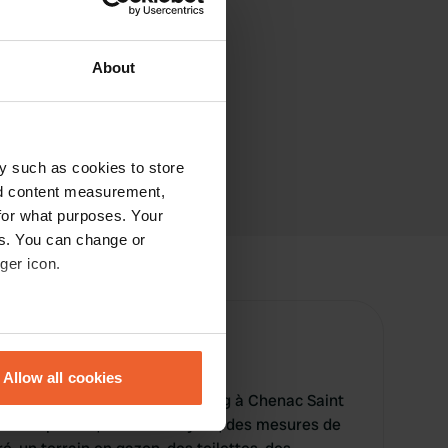
About
y such as cookies to store
nd content measurement,
for what purposes. Your
es. You can change or
ger icon.
eral meters
Allow all cookies
ails section
.
est un emplacement de camping à Chenac Saint
fre une piscine, une aire de jeux, des mesures de
se our traffic. We also share