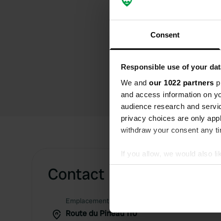
Consent
Responsible use of your dat
We and
our 1022 partners
pr
and access information on yo
audience research and servi
privacy choices are only app
withdraw your consent any tim
If you allow, we would also lik
Collect information abou
Contact
Identify your device by ac
Find out more about how your
Emplacement
Route du Pineau 110
We use cookies to personalis