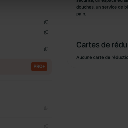
sécurité, un espace éclair
 our site with our social media, advertising and analytics partn
douches, un service de bl
 provided to them or that they’ve collected from your use of their
pain.
Copie
Copie
Cartes de rédu
Copie
Aucune carte de réducti
PRO+
Copie