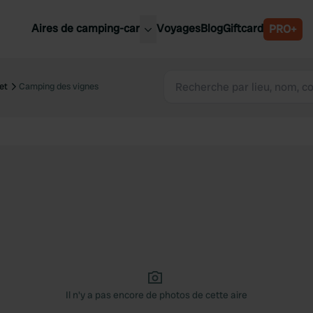
Aires de camping-car
Voyages
Blog
Giftcard
PRO+
leures aires de camping-car
Belgique
et
Camping des vignes
Slovénie
Autriche
Suède
e
Suisse
Il n'y a pas encore de photos de cette aire