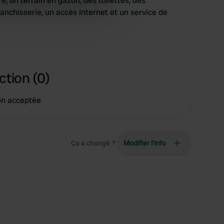
é, un terrain en gazon, des toilettes, des
ers who may combine it with
anchisserie, un accès Internet et un service de
 services.
ction (0)
on acceptée
Ça a changé ?
Modifier l’info