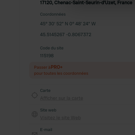
17120, Chenac-Saint-Seurin-d'Uzet, France
information about your use of
other information that you’ve
Coordonnées
45° 30' 52" N 0° 48' 24" W
45.5145267 -0.8067372
Code du site
115198
PRO+
Passer à
pour toutes les coordonnées
Carte
Afficher sur la carte
Site web
Visitez le site Web
E-mail