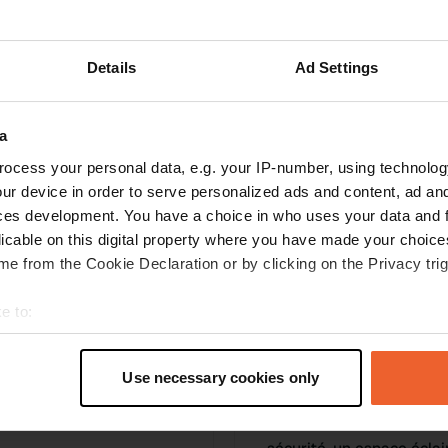
Ajouter un avis
Details
Ad Settings
Vous êtes déjà venu ici ? Dites aux autres ce que
vous en pensez.
a
ocess your personal data, e.g. your IP-number, using technolog
ur device in order to serve personalized ads and content, ad a
ces development. You have a choice in who uses your data and 
licable on this digital property where you have made your choic
e from the Cookie Declaration or by clicking on the Privacy trig
e to:
t your geographical location which can be accurate to within sev
Information
tively scanning it for specific characteristics (fingerprinting)
Use necessary cookies only
 personal data is processed and set your preferences in the
det
Le Camping des Vignes 
Seurin d'Uzet. Le site of
Copie
e content and ads, to provide social media features and to analy