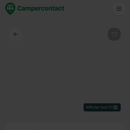
Dos
Préféré
Afficher tout
(
7
)