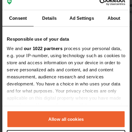
soirs et bar ouvert pour prendre un
même de pet
verre. Que demander de plus ? C’est
Traduit par Google
Afficher l'original
tous les soi
Traduit par Go
Consent
Details
Ad Settings
About
ça, l’esprit des vacances ! Idéal pour
distance de v
partir à vélo à La Rochelle et sur l’île
bémol : un c
Voir tous les 16 avis
de Ré.
les chiens a
Responsible use of your data
du dîner. N
par nuit po
We and
our 1022 partners
process your personal data,
Es-tu déjà venu ici ?
électricité 
e.g. your IP-number, using technology such as cookies to
store and access information on your device in order to
serve personalized ads and content, ad and content
measurement, audience research and services
development. You have a choice in who uses your data
and for what purposes. Your privacy choices are only
Contact
applicable on this digital property where you have made
your choices. You can change or withdraw your consent
Emplacement
any time from the Cookie Declaration or by clicking on
Rue Jean Pierre Pigot 27
Copie
the Privacy trigger icon.
Allow all cookies
17139, Dompierre-sur-Mer, France