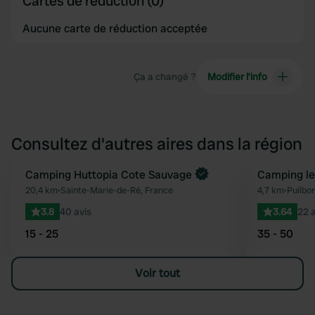
Cartes de réduction (0)
Aucune carte de réduction acceptée
Ça a changé ?
Modifier l’info
Consultez d'autres aires dans la région
Reserve maintenant
Camping Huttopia Cote Sauvage
Camping le
Préféré
20,4 km
•
Sainte-Marie-de-Ré, France
4,7 km
•
Puilbo
3.8
40 avis
3.64
22 a
15 - 25
35 - 50
Voir tout