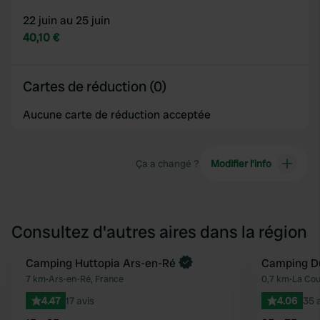
22 juin au 25 juin
40,10 €
Cartes de réduction (0)
Aucune carte de réduction acceptée
Ça a changé ?
Modifier l’info
Consultez d'autres aires dans la région
Reserve maintenant
Camping Huttopia Ars-en-Ré
Camping Du
Préféré
7 km
•
Ars-en-Ré, France
0,7 km
•
La Cou
4.47
17 avis
4.06
35 