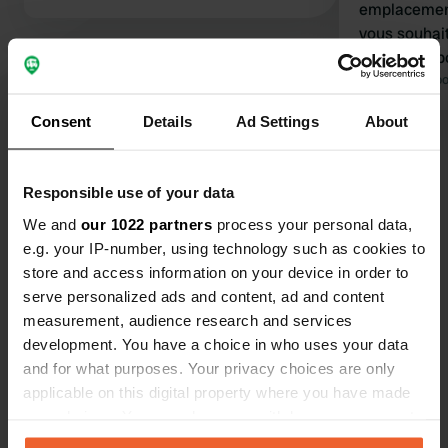
emplacements
vous souhaite
Si vous ne 
vélos, ils so
Traduit par Go
au camping.
Consent
Details
Ad Settings
About
par nuit ave
Voir tous les 10 avis
d'une zone 
dispose pas
Responsible use of your data
pouvez comm
Es-tu déjà venu ici ?
We and
our 1022 partners
process your personal data,
place à 8 he
e.g. your IP-number, using technology such as cookies to
store and access information on your device in order to
serve personalized ads and content, ad and content
measurement, audience research and services
development. You have a choice in who uses your data
Contact
and for what purposes. Your privacy choices are only
applicable on this digital property where you have made
Emplacement
your choices. You can change or withdraw your consent
Route d'Ars
Copie
any time from the Cookie Declaration or by clicking on