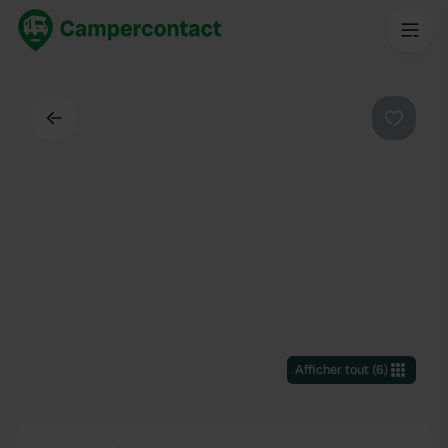
Dos
Préféré
Afficher tout
(
6
)