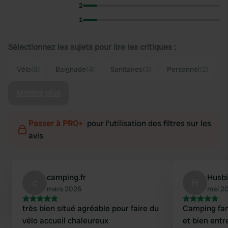
2
1
Sélectionnez les sujets pour lire les critiques :
Vélo
(8)
Baignade
(4)
Sanitaires
(3)
Personnel
(2)
Montre plus
Passer à PRO+
pour l'utilisation des filtres sur les
avis
camping.fr
Husbi
c
H
mars 2026
mai 2
très bien situé agréable pour faire du
Camping fan
vélo accueil chaleureux
et bien ent