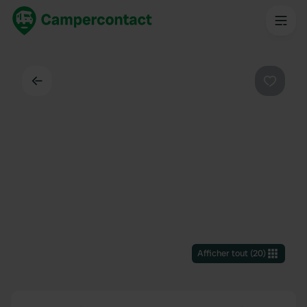
Dos
Préféré
Afficher tout
(
20
)