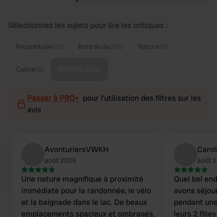
Sélectionnez les sujets pour lire les critiques :
Propriétaire
(12)
Bord du lac
(10)
Nature
(9)
Montre plus
Calme
(8)
Passer à PRO+
pour l'utilisation des filtres sur les
avis
AvonturiersVWKH
Carol
août 2025
août 
Une nature magnifique à proximité
Quel bel en
immédiate pour la randonnée, le vélo
avons séjou
et la baignade dans le lac. De beaux
pendant une 
emplacements spacieux et ombragés,
leurs 2 fille