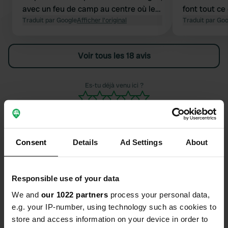
avec un feu de camp au centre où les
font tout ce
enfants jouaient au loup-garou le soir.
Traduit par Google
Afficher l'original
à tout le m
Traduit par Go
Un accueil chaleureux, comme
qu'ils réuss
d'autres l'ont décrit, et les croissants
baignade ac
Voir tous les 18 avis
sont vivement recommandés ! Un
camping es
endroit pour se détendre.
Caroline et
Es-tu déjà venu ici ?
Consent
Details
Ad Settings
About
Contact
Responsible use of your data
Emplacement
We and
our 1022 partners
process your personal data,
Puy Banal 1
Copie
e.g. your IP-number, using technology such as cookies to
19320, La Roche-Canillac, France
store and access information on your device in order to