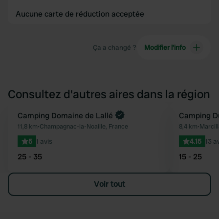
Aucune carte de réduction acceptée
Ça a changé ?
Modifier l’info
Consultez d'autres aires dans la région
Reserve maintenant
Camping Domaine de Lallé
Camping D
Préféré
11,8 km
•
Champagnac-la-Noaille, France
8,4 km
•
Marcill
5
1 avis
4.15
13 a
25 - 35
15 - 25
Voir tout