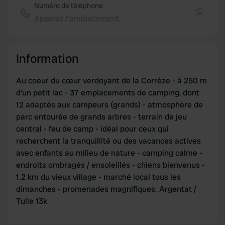
Numéro de téléphone
We also share information about your use of our site with
Appelez l'emplacement
Copie
our social media, advertising and analytics partners who
may combine it with other information that you’ve
provided to them or that they’ve collected from your use
Information
of their services.
Au coeur du cœur verdoyant de la Corrèze - à 250 m
d'un petit lac - 37 emplacements de camping, dont
12 adaptés aux campeurs (grands) - atmosphère de
parc entourée de grands arbres - terrain de jeu
central - feu de camp - idéal pour ceux qui
recherchent la tranquillité ou des vacances actives
avec enfants au milieu de nature - camping calme -
endroits ombragés / ensoleillés - chiens bienvenus -
1.2 km du vieux village - marché local tous les
dimanches - promenades magnifiques. Argentat /
Tulle 13k