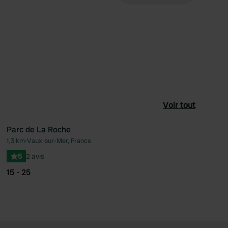
Voir tout
Parc de La Roche
1,3 km
•
Vaux-sur-Mer, France
féré
Préféré
5
2 avis
15 - 25