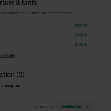
ture & tarifs
2 personnes par nuit, taxes incluses et hors frais
18,00 €
19,32 €
31,32 €
 et tarifs
ction (0)
on acceptée
Ça a changé ?
Modifier l’info