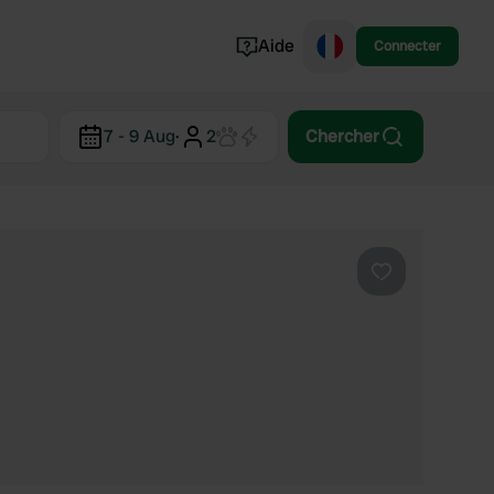
Aide
Connecter
Norvège
7 - 9 Aug
·
2
Chercher
Portugal
Danemark
Croatie
Voir tout...
Préféré