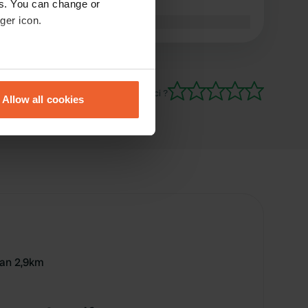
es. You can change or
2 personnes avec électricité
ger icon.
Traduit par Google
Afficher l'original
eral meters
Es-tu déjà venu ici ?
Allow all cookies
ails section
.
se our traffic. We also share
ers who may combine it with
 services.
yan 2,9km