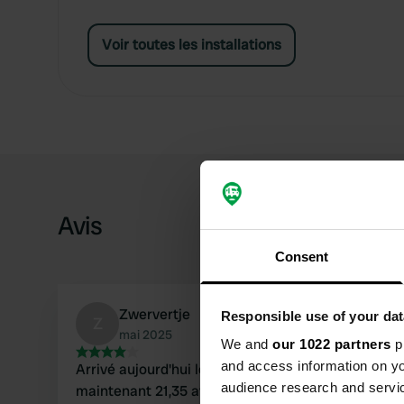
Voir toutes les installations
Avis
Consent
Zwervertje
Responsible use of your dat
Z
mai 2025
We and
our 1022 partners
pr
and access information on yo
Arrivé aujourd'hui le seul camping-car prix
audience research and servi
maintenant 21,35 avec électricité. 3km à vélo