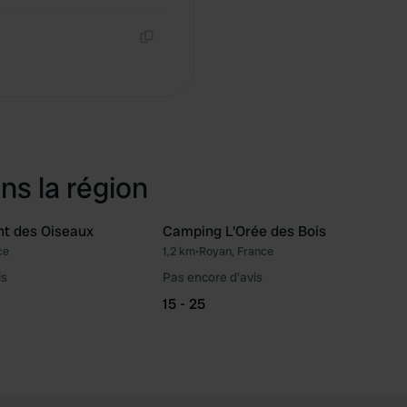
Copie
ns la région
t des Oiseaux
Camping L'Orée des Bois
ce
1,2 km
•
Royan, France
Préféré
Pré
is
Pas encore d'avis
15 - 25