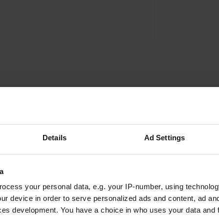
Details
Ad Settings
ottoton
a
o
mars 2025
ocess your personal data, e.g. your IP-number, using technolog
ur device in order to serve personalized ads and content, ad a
superbe camping. Nous venons ici depuis des
ces development. You have a choice in who uses your data and 
années. A proximité de la belle plage. Toutes les