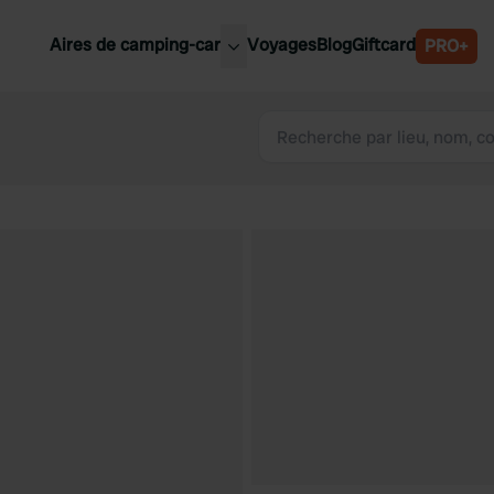
Aires de camping-car
Voyages
Blog
Giftcard
PRO+
leures aires de camping-car
Belgique
Slovénie
Autriche
Suède
e
Suisse