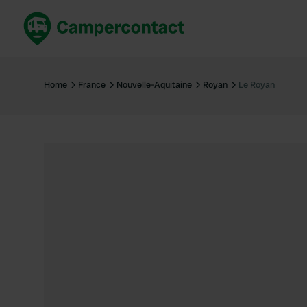
Réservez maintenant
Les meil
France
France
Home
France
Nouvelle-Aquitaine
Royan
Le Royan
Italie
Italie
Espagne
Espagne
Allemagne
Allemagn
Voir tout...
Pays-Bas