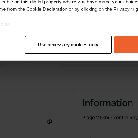
licable on this digital property where you have made your choic
commodités sont haut de gamme. Belle région
e from the Cookie Declaration or by clicking on the Privacy trig
pour faire du vélo. super.
Traduit par Google
Afficher l'original
e to:
t your geographical location which can be accurate to within sev
tively scanning it for specific characteristics (fingerprinting)
Use necessary cookies only
 personal data is processed and set your preferences in the
det
e content and ads, to provide social media features and to analy
 our site with our social media, advertising and analytics partn
 provided to them or that they’ve collected from your use of their
Information
Plage 2,5km - centre Ro
Copie