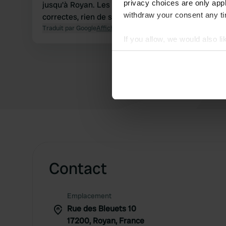
privacy choices are only app
jusqu'à Royan. Les installations sanitaires sont
withdraw your consent any tim
correctes, rien de spécial.
Traduit par Google
Afficher l'original
If you allow, we would also lik
Collect information abou
Identify your device by ac
Find out more about how your
We use cookies to personalis
information about your use of
other information that you’ve
Contact
Emplacement
Rue des Bleuets 10
17200, Royan, France