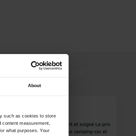
About
Burm
B
sept. 2024
y such as cookies to store
nd content measurement,
Beau camping tout est présent et soigné Le prix
for what purposes. Your
était maintenant de 24,32 pour camping-car et