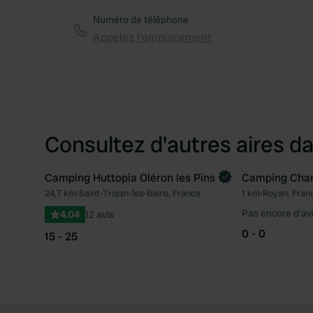
Numéro de téléphone
Appelez l'emplacement
Consultez d'autres aires da
Camping Huttopia Oléron les Pins
Camping Chan
Reserve maintenant
24,7 km
•
Saint-Trojan-les-Bains, France
1 km
•
Royan, Fran
Préféré
Pas encore d'av
4.04
12 avis
0 - 0
15 - 25