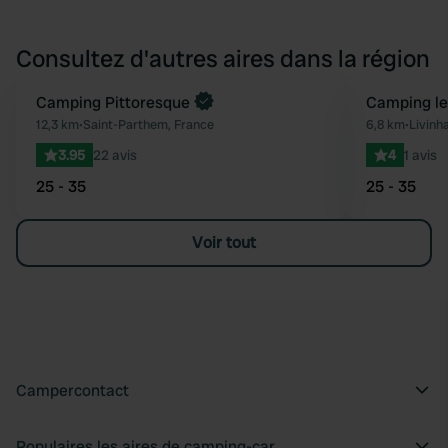
Consultez d'autres aires dans la région
Reserve maintenant
Camping Pittoresque
Camping le
Préféré
12,3 km
•
Saint-Parthem, France
6,8 km
•
Livinh
3.95
22 avis
4
1 avis
25 - 35
25 - 35
Voir tout
Campercontact
Populaires les aires de camping-car