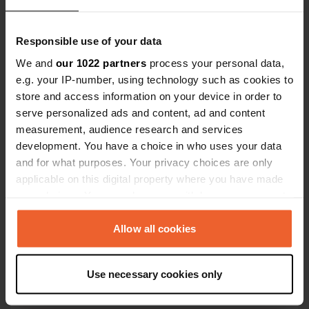
Responsible use of your data
We and
our 1022 partners
process your personal data,
e.g. your IP-number, using technology such as cookies to
store and access information on your device in order to
Contact
serve personalized ads and content, ad and content
measurement, audience research and services
Emplacement
development. You have a choice in who uses your data
Avenue Pierre de Coubertin
Copie
and for what purposes. Your privacy choices are only
12110, Aubin, France
applicable on this digital property where you have made
your choices. You can change or withdraw your consent
Coordonnées
any time from the Cookie Declaration or by clicking on
44° 31' 35" N 2° 15' 40" E
the Privacy trigger icon.
Allow all cookies
Copie
44.52646535 2.2610061
Copie
If you allow, we would also like to:
Use necessary cookies only
Code du site
Collect information about your geographical location
159897
which can be accurate to within several meters
Copie