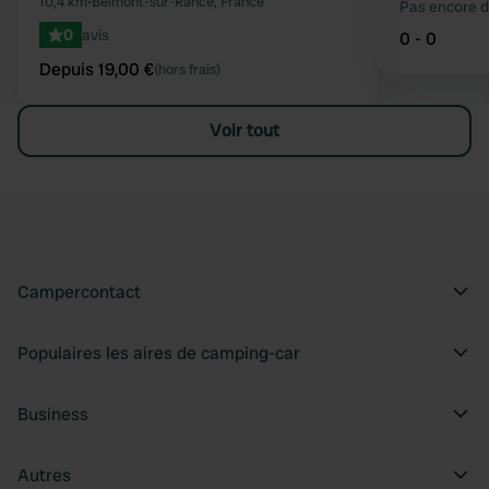
10,4 km
•
Belmont-sur-Rance, France
Pas encore d
0
avis
0 - 0
Depuis 19,00 €
(hors frais)
Voir tout
Campercontact
Populaires les aires de camping-car
Business
Autres