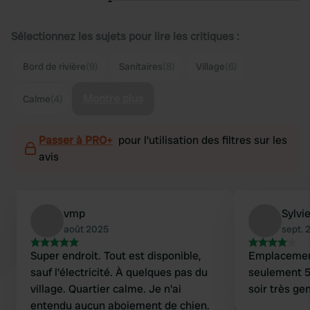
Sélectionnez les sujets pour lire les critiques :
Bord de rivière
(9)
Sanitaires
(8)
Village
(6)
Montre plus
Calme
(4)
Passer à PRO+
pour l'utilisation des filtres sur les
avis
vmp
Sylvi
août 2025
sept. 
Super endroit. Tout est disponible,
Emplacement
sauf l'électricité. À quelques pas du
seulement 5
village. Quartier calme. Je n'ai
soir très gen
entendu aucun aboiement de chien.