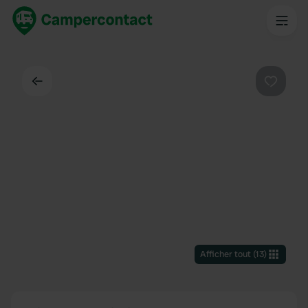
Dos
Préféré
Afficher tout
(
13
)