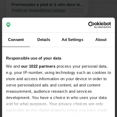
Promenades à pied et à vélo dans le
Rougier de Camares.
Traduit par Google
Afficher l'original
Voir tous les 17 avis
Consent
Details
Ad Settings
About
Es-tu déjà venu ici ?
Responsible use of your data
We and
our 1022 partners
process your personal data,
e.g. your IP-number, using technology such as cookies to
store and access information on your device in order to
Contact
serve personalized ads and content, ad and content
measurement, audience research and services
Emplacement
development. You have a choice in who uses your data
Chemin des Zizines
and for what purposes. Your privacy choices are only
Copie
12360, Camarès, France
applicable on this digital property where you have made
your choices. You can change or withdraw your consent