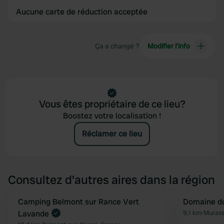
Aucune carte de réduction acceptée
Ça a changé ?
Modifier l’info
Vous êtes propriétaire de ce lieu?
Boostez votre localisation !
Réclamer ce lieu
Consultez d'autres aires dans la région
Reserve maintenant
Camping Belmont sur Rance Vert
Domaine du
Préféré
Lavande
9,1 km
•
Murass