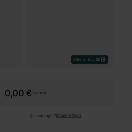
Afficher tout
(
8
)
0,00 €
/
par nuit
Ça a changé ?
Modifier l’info