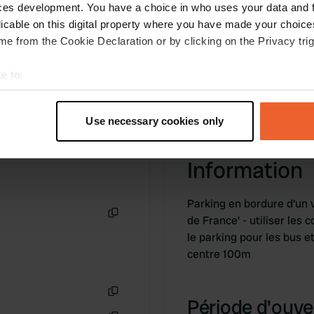
ces development. You have a choice in who uses your data and 
licable on this digital property where you have made your choic
e from the Cookie Declaration or by clicking on the Privacy trig
e to:
t your geographical location which can be accurate to within sev
tively scanning it for specific characteristics (fingerprinting)
Use necessary cookies only
 personal data is processed and set your preferences in the
det
Information
e content and ads, to provide social media features and to analy
 our site with our social media, advertising and analytics partn
 provided to them or that they’ve collected from your use of their
Parking en bordure d'un v
de France' - utiliser les
Copie
le parking pour les bus e
centre 100m
Période d'ouver
Copie