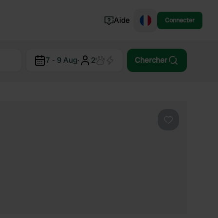
Aide
Connecter
Norvège
7 - 9 Aug
·
2
Chercher
Portugal
Danemark
Croatie
Voir tout...
Préféré