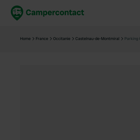
Réservez maintenant
Les meil
France
France
Home
France
Occitanie
Castelnau-de-Montmiral
Parking
Italie
Italie
Espagne
Espagne
Allemagne
Allemagn
Voir tout...
Pays-Bas