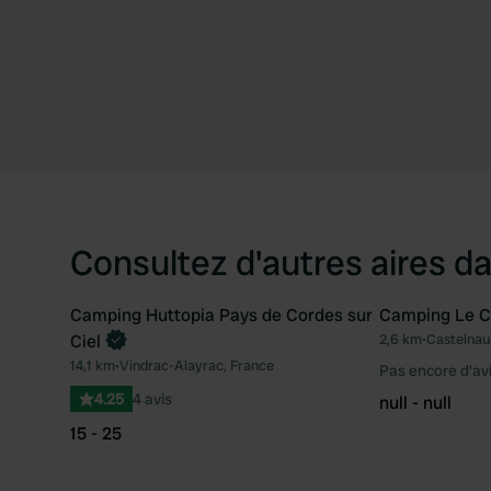
Consultez d'autres aires da
Camping Huttopia Pays de Cordes sur
Camping Le C
Reserve maintenant
Ciel
2,6 km
•
Castelnau
Préféré
14,1 km
•
Vindrac-Alayrac, France
Pas encore d'av
4.25
4 avis
null - null
15 - 25