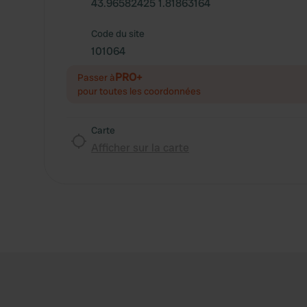
43.96582425 1.81863164
Code du site
101064
PRO+
Passer à
pour toutes les coordonnées
Carte
Afficher sur la carte