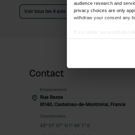
audience research and servi
privacy choices are only app
Voir tous les 4 avis
withdraw your consent any tim
If you allow, we would also lik
Collect information abou
Identify your device by ac
Find out more about how your
Contact
We use cookies to personalis
information about your use of
other information that you’ve
Emplacement
Rue Basse
81140, Castelnau-de-Montmiral, France
Coordonnées
43° 57' 57" N 1° 49' 7" E