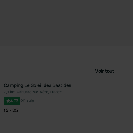
Voir tout
Camping Le Soleil des Bastides
7,9 km
•
Cahuzac-sur-Vère, France
féré
Préféré
4.73
20 avis
15 - 25