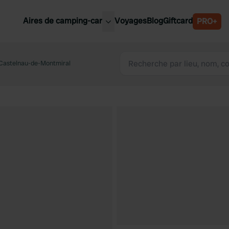
Aires de camping-car
Voyages
Blog
Giftcard
PRO+
leures aires de camping-car
Belgique
 Castelnau-de-Montmiral
Slovénie
Autriche
Suède
e
Suisse