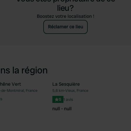
lieu?
Boostez votre localisation !
Réclamer ce lieu
ns la région
hêne Vert
La Sesquière
-de-Montmiral, France
5,6 km
•
Vieux, France
Préféré
Pré
is
5
1 avis
null - null