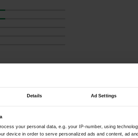
GreyPossl
G
mai 2025
Bel endroit avec vue sur la vallée. Le village
Details
Ad Settings
historique est très agréable à visiter. Le
camping ne dispose pas d'installations.
Traduit par Google
Afficher l'original
a
ocess your personal data, e.g. your IP-number, using technolog
ur device in order to serve personalized ads and content, ad a