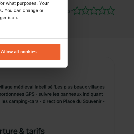
for what purposes. Your
es. You can change or
Es-tu déjà venu ici ?
ger icon.
eral meters
Allow all cookies
ails section
.
se our traffic. We also share
ers who may combine it with
 services.
illage médiéval labellisé 'Les plus beaux villages
 coordonnées GPS - suivre les panneaux indiquant
t les camping-cars - direction Place du Souvenir -
ture & tarifs