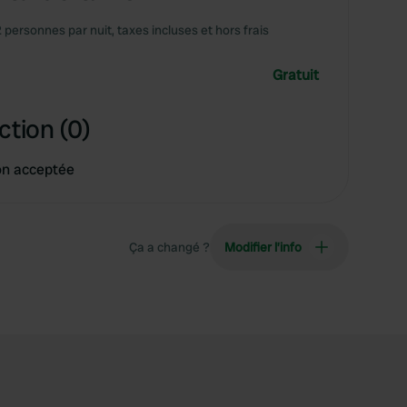
2 personnes par nuit, taxes incluses et hors frais
Gratuit
ction (0)
on acceptée
Ça a changé ?
Modifier l’info