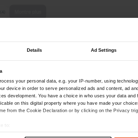
Montre plus
(4)
les avis
Details
Ad Settings
Fewi
F
mai 2026
a
Petit camping en terrasse avec des
ocess your personal data, e.g. your IP-number, using technolog
propriétaires accueillants ; choisissez votre
ur device in order to serve personalized ads and content, ad a
emplacement. Sanitaires propres et nombreux.
ces development. You have a choice in who uses your data and 
La Voie Verte jusqu'à Nîmes, à 26 km, est
licable on this digital property where you have made your choic
facilement accessible à vélo. L'ancienne
e from the Cookie Declaration or by clicking on the Privacy trig
carrière de Junas vaut également le détour à
lire la suite
pied depuis le camping. Nous avons payé
Traduit par Google
Afficher l'original
e to:
20,82 € par nuit avec ACSI. Je recommande
vivement ce camping.
t your geographical location which can be accurate to within sev