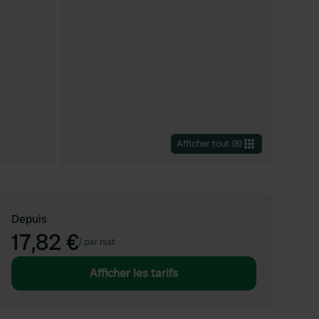
Afficher tout
(
8
)
Depuis
17,82 €
/
par nuit
Afficher les tarifs