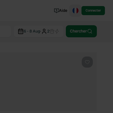
Aide
Connecter
Norvège
6 - 8 Aug
·
2
Chercher
Portugal
Danemark
Croatie
Voir tout...
Préféré