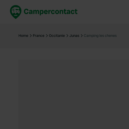
Réservez maintenant
Les meil
France
France
Home
France
Occitanie
Junas
Camping les chenes
Italie
Italie
Espagne
Espagne
Allemagne
Allemagn
Voir tout...
Pays-Bas