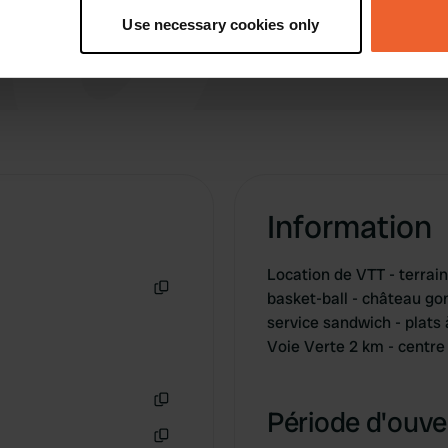
tively scanning it for specific characteristics (fingerprinting)
Use necessary cookies only
 personal data is processed and set your preferences in the
det
e content and ads, to provide social media features and to analy
 our site with our social media, advertising and analytics partn
 provided to them or that they’ve collected from your use of their
Information
Location de VTT - terrain 
basket-ball - château go
Copie
service sandwich - plats 
Voie Verte 2 km - centre
Période d'ouver
Copie