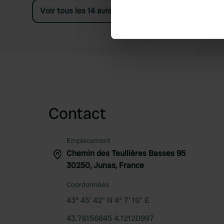
Identify your device by ac
Voir tous les 14 avis
Find out more about how your
We use cookies to personalis
information about your use of
other information that you’ve
Contact
Emplacement
Chemin des Teullières Basses 95
30250, Junas, France
Coordonnées
43° 45' 42" N 4° 7' 16" E
43.76156845 4.12120997