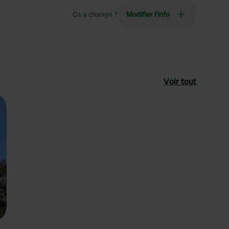
Ça a changé ?
Modifier l’info
Voir tout
féré