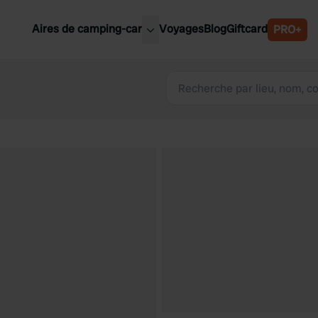
Aires de camping-car
Voyages
Blog
Giftcard
PRO+
leures aires de camping-car
Belgique
Slovénie
Autriche
Suède
e
Suisse