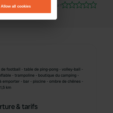
vaisselle pourrait être plus chaude.
Es-tu déjà venu ici ?
Allow all cookies
ails section
.
se our traffic. We also share
ers who may combine it with
 services.
de football - table de ping-pong - volley-ball -
nflable - trampoline - boutique du camping -
à emporter - bar - piscine - ombre de chênes -
 1,5 km
ture & tarifs