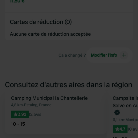
11,80 €
Cartes de réduction (0)
Aucune carte de réduction acceptée
Ça a changé ?
Modifier l’info
Consultez d'autres aires dans la région
Camping Municipal la Chantellerie
Reserve mainten
Campsite in
Préféré
4,8 km
•
Estaing, France
Selve en A
3.92
12 avis
6,1 km
•
Montpe
10 - 15
4.7
10 av