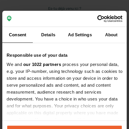
Es-tu déjà venu ici ?
Consent
Details
Ad Settings
About
Contact
Responsible use of your data
We and
our 1022 partners
process your personal data,
Emplacement
e.g. your IP-number, using technology such as cookies to
La Planque
Copie
store and access information on your device in order to
12190, Le Nayrac, France
serve personalized ads and content, ad and content
measurement, audience research and services
Coordonnées
development. You have a choice in who uses your data
44° 36' 16" N 2° 40' 6" E
and for what purposes. Your privacy choices are only
Copie
44.60445 2.66824
applicable on this digital property where you have made
Copie
your choices. You can change or withdraw your consent
Code du site
any time from the Cookie Declaration or by clicking on