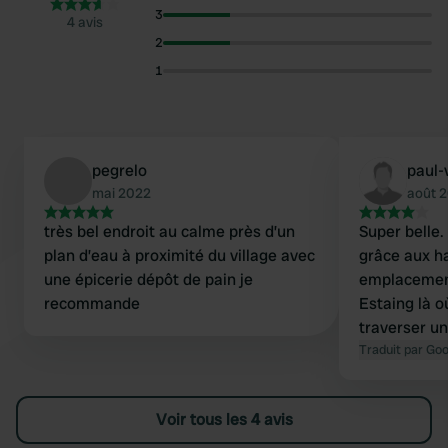
3
4 avis
2
1
pegrelo
paul-
mai 2022
août 
très bel endroit au calme près d’un
Super belle.
plan d’eau à proximité du village avec
grâce aux h
une épicerie dépôt de pain je
emplacement
recommande
Estaing là o
traverser u
un beau vil
Traduit par Go
Voir tous les 4 avis