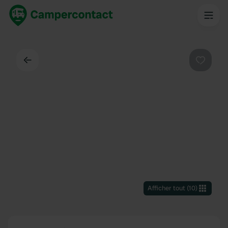
Dos
Préféré
Afficher tout
(
10
)