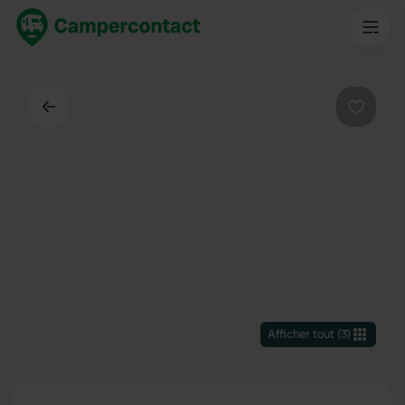
Dos
Préféré
Afficher tout
(
3
)