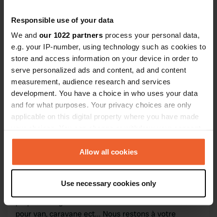
Contact
Responsible use of your data
We and
our 1022 partners
process your personal data,
L'adresse sera partagée après la réservation
e.g. your IP-number, using technology such as cookies to
store and access information on your device in order to
Emplacement
serve personalized ads and content, ad and content
Rivesaltes, France
Copie
measurement, audience research and services
development. You have a choice in who uses your data
Code du site
and for what purposes. Your privacy choices are only
173301
Copie
applicable on this digital property where you have made
your choices. You can change or withdraw your consent
any time from the Cookie Declaration or by clicking on
Information
the Privacy trigger icon.
Allow all cookies
Bonjour 🤘🤘🤘, Nous proposons dans notre
If you allow, we would also like to:
résidence principale un emplacement pour tente ou
Use necessary cookies only
Collect information about your geographical location
chambre , avec accès WC et salle d'eau. Et nous
which can be accurate to within several meters
proposons également un terrain de loisir de 2500m2
Identify your device by actively scanning it for
pour van, caravane ect... Nous restons à votre