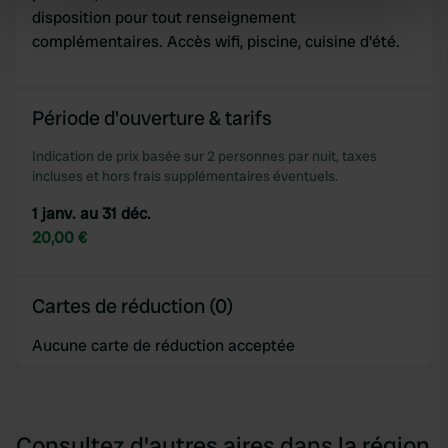
specific characteristics (fingerprinting)
disposition pour tout renseignement
Find out more about how your personal data is processed
complémentaires. Accès wifi, piscine, cuisine d'été.
and set your preferences in the
details section
.
We use cookies to personalise content and ads, to
Période d'ouverture & tarifs
provide social media features and to analyse our traffic.
Indication de prix basée sur 2 personnes par nuit, taxes
We also share information about your use of our site with
incluses et hors frais supplémentaires éventuels.
our social media, advertising and analytics partners who
may combine it with other information that you’ve
1 janv. au 31 déc.
provided to them or that they’ve collected from your use
20,00 €
of their services.
Cartes de réduction (0)
Aucune carte de réduction acceptée
Consultez d'autres aires dans la région