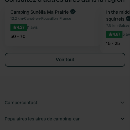
Reserve maintenant
Camping Sunêlia Ma Prairie
Reserve mainten
In the midd
Préféré
12,2 km
•
Canet-en-Roussillon, France
squirrels
7,5 km
•
Salses
4.27
11 avis
4.67
3 av
50 - 70
15 - 25
Voir tout
Campercontact
Populaires les aires de camping-car