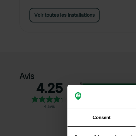
Voir toutes les installations
Avis
4.25
5
4
3
4 avis
2
Consent
1