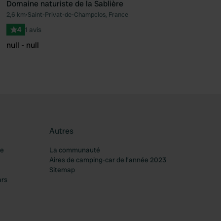
Domaine naturiste de la Sablière
2,6 km
•
Saint-Privat-de-Champclos, France
féré
Préféré
4
1 avis
null - null
Autres
re
La communauté
Aires de camping-car de l’année 2023
Sitemap
ars