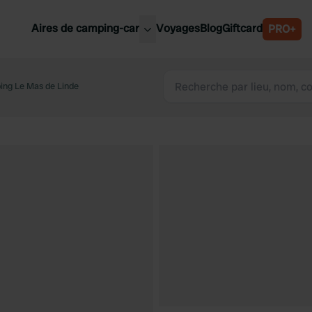
Aires de camping-car
Voyages
Blog
Giftcard
PRO+
leures aires de camping-car
Belgique
ng Le Mas de Linde
Slovénie
Autriche
Suède
e
Suisse