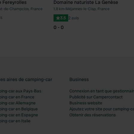
 Fereyrolles
Domaine naturiste La Genèse
at-de-Champclos, France
1,8 km
•
Méjannes-le-Clap, France
Préféré
Pré
is
3.5
2 avis
0 - 0
les aires de camping-car
Business
ping-car aux Pays-Bas
Connexion en tant que gestionnai
ping-car en France
Publicité sur Campercontact
ping-car Allemagne
Business website
ping-car en Belgique
Ajoutez votre site pour camping-c
ping-car en Espagne
Obtenir des réservations
ing-car en Italie