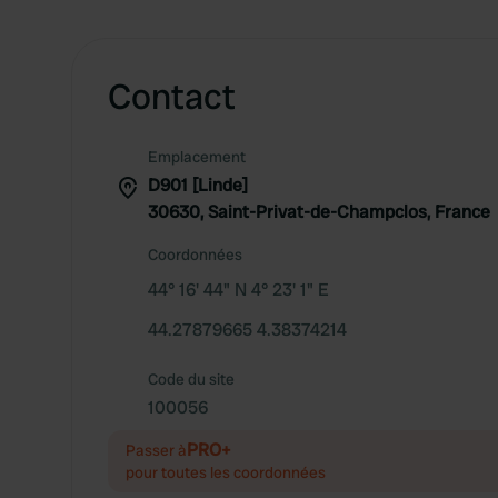
Contact
Emplacement
D901 [Linde]
30630, Saint-Privat-de-Champclos, France
Coordonnées
44° 16' 44" N 4° 23' 1" E
44.27879665 4.38374214
Code du site
100056
PRO+
Passer à
pour toutes les coordonnées