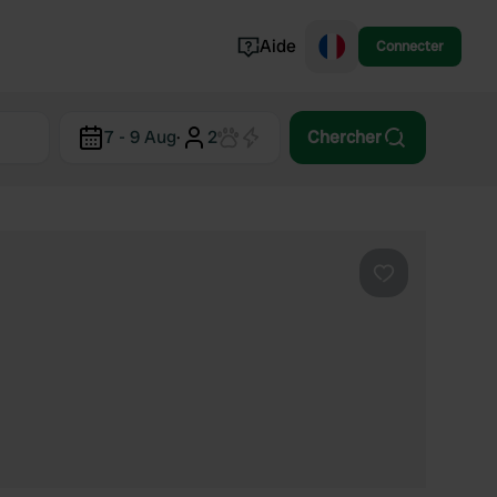
Aide
Connecter
Norvège
7 - 9 Aug
·
2
Chercher
Portugal
Danemark
Croatie
Voir tout...
Préféré