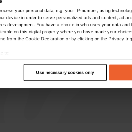
a
ocess your personal data, e.g. your IP-number, using technolog
Rojo-81
R
ur device in order to serve personalized ads and content, ad a
mai 2024
ces development. You have a choice in who uses your data and 
Beau camping familial au calme avec de grands
licable on this digital property where you have made your choic
emplacements. En mai même séparé par des
e from the Cookie Declaration or by clicking on the Privacy trig
rangées de grands iris. Tout est bien entretenu,
sanitaires super propres. Ombre et soleil en
e to:
tous lieux. Très bel accueil.
t your geographical location which can be accurate to within sev
Traduit par Google
Afficher l'original
tively scanning it for specific characteristics (fingerprinting)
Use necessary cookies only
 personal data is processed and set your preferences in the
det
e content and ads, to provide social media features and to analy
 our site with our social media, advertising and analytics partn
 provided to them or that they’ve collected from your use of their