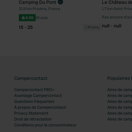
Camping Du Pont
Le Château de
21,8 km
•
Pradons, France
1,7 km
•
Saint-Priv
Préféré
Pas encore d'av
4.56
18 avis
null - null
15 - 25
Promu
Campercontact
Populaires 
Campercontact PRO+
Aires de cam
Avantage Campercontact
Aires de cam
Questions fréquentes
Aires de cam
À propos de Campercontact
Aires de cam
Privacy Statement
Aires de cam
Droit de rétractation
Aires de camp
Conditions pour le consommateur