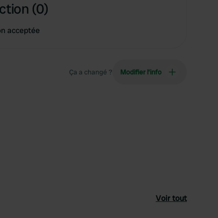
ction (0)
on acceptée
Ça a changé ?
Modifier l’info
Voir tout