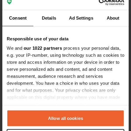
Voir tous les 5 avis
Consent
Details
Ad Settings
About
Es-tu déjà venu ici ?
Responsible use of your data
We and
our 1022 partners
process your personal data,
e.g. your IP-number, using technology such as cookies to
store and access information on your device in order to
serve personalized ads and content, ad and content
measurement, audience research and services
Contact
development. You have a choice in who uses your data
and for what purposes. Your privacy choices are only
Emplacement
applicable on this digital property where you have made
Le Bourg
Copie
your choices. You can change or withdraw your consent
12290, Ségur, France
any time from the Cookie Declaration or by clicking on
the Privacy trigger icon.
Allow all cookies
Coordonnées
44° 17' 26" N 2° 50' 6" E