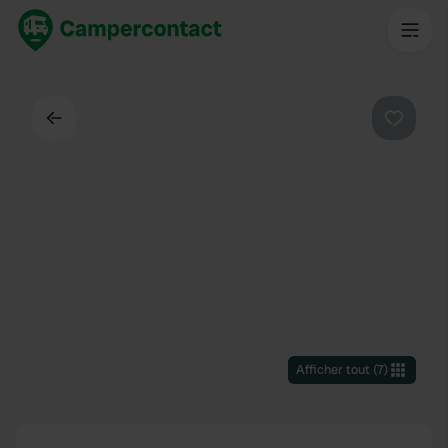
Dos
Préféré
Afficher tout
(
7
)