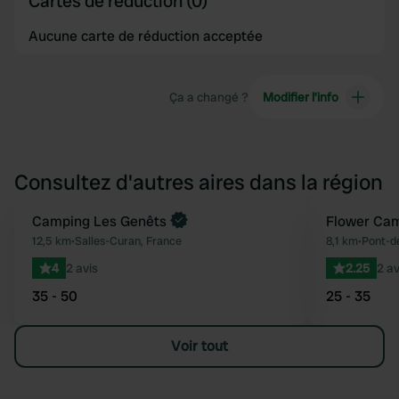
Cartes de réduction (0)
Aucune carte de réduction acceptée
Ça a changé ?
Modifier l’info
Consultez d'autres aires dans la région
Reserve maintenant
Camping Les Genêts
Flower Cam
Préféré
12,5 km
•
Salles-Curan, France
8,1 km
•
Pont-de
4
2 avis
2.25
2 av
35 - 50
25 - 35
Voir tout