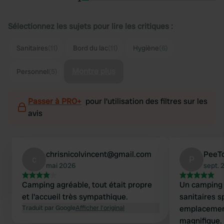
Sélectionnez les sujets pour lire les critiques :
Sanitaires
(11)
Bord du lac
(11)
Hygiène
(6)
Montre plus
Personnel
(5)
Passer à PRO+
pour l'utilisation des filtres sur les
avis
chrisnicolvincent@gmail.com
PeeT
c
P
mai 2026
sept. 
Camping agréable, tout était propre
Un camping
et l'accueil très sympathique.
sanitaires s
Traduit par Google
Afficher l'original
emplacemen
magnifique. 