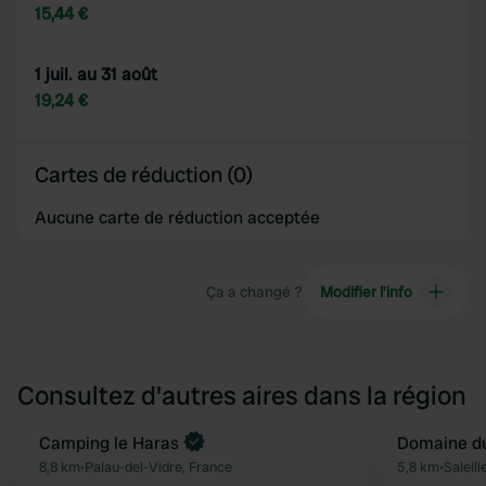
15,44 €
1 juil. au 31 août
19,24 €
Cartes de réduction (0)
Aucune carte de réduction acceptée
Ça a changé ?
Modifier l’info
Consultez d'autres aires dans la région
Camping le Haras
Domaine du
Préféré
8,8 km
•
Palau-del-Vidre, France
5,8 km
•
Saleill