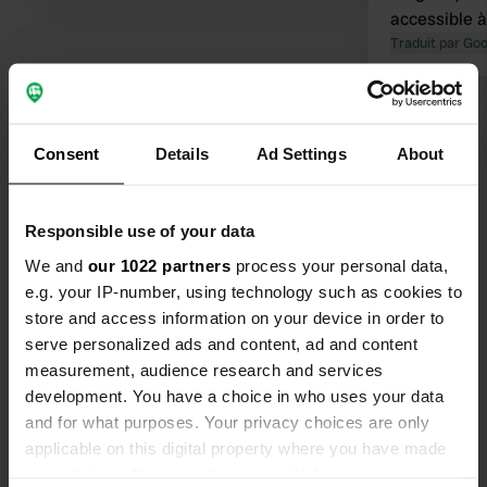
accessible à
vivement r
Traduit par Go
Voir tous les 18 avis
Consent
Details
Ad Settings
About
Es-tu déjà venu ici ?
Responsible use of your data
We and
our 1022 partners
process your personal data,
e.g. your IP-number, using technology such as cookies to
store and access information on your device in order to
Contact
serve personalized ads and content, ad and content
measurement, audience research and services
development. You have a choice in who uses your data
Emplacement
and for what purposes. Your privacy choices are only
Chemin de las Serres
Copie
applicable on this digital property where you have made
66180, Villeneuve-de-la-Raho, France
your choices. You can change or withdraw your consent