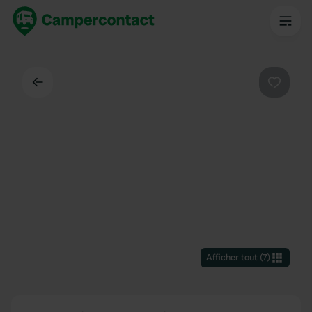
Dos
Préféré
Afficher tout
(
7
)