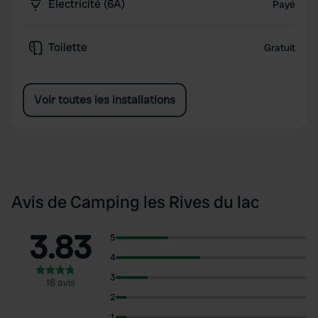
Électricité (6A)
Payé
Toilette
Gratuit
Voir toutes les installations
Avis de Camping les Rives du lac
3.83
5
4
3
18 avis
2
1