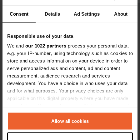
trop négatif
Traduit par Google
Afficher l'original
Consent
Details
Ad Settings
About
Voir tous les 5 avis
Responsible use of your data
Es-tu déjà venu ici ?
We and
our 1022 partners
process your personal data,
e.g. your IP-number, using technology such as cookies to
store and access information on your device in order to
serve personalized ads and content, ad and content
measurement, audience research and services
development. You have a choice in who uses your data
Contact
and for what purposes. Your privacy choices are only
applicable on this digital property where you have made
Emplacement
your choices. You can change or withdraw your consent
D611
Copie
any time from the Cookie Declaration or by clicking on
Villesèque-des-Corbières, France
the Privacy trigger icon.
Allow all cookies
Coordonnées
If you allow, we would also like to: