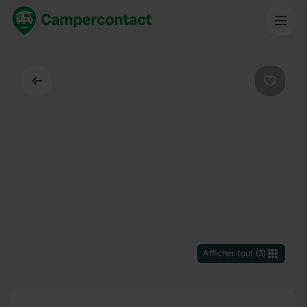
Dos
Préféré
Afficher tout
(
3
)