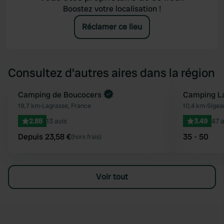
Boostez votre localisation !
Réclamer ce lieu
Consultez d'autres aires dans la région
Reserve maintenant
Camping de Boucocers
Camping L
Préféré
19,7 km
•
Lagrasse, France
10,4 km
•
Sigea
2.88
13 avis
3.49
47 a
Depuis 23,58 €
35 - 50
(hors frais)
Voir tout