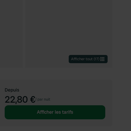
Afficher tout
(
17
)
Depuis
22,80 €
/
par nuit
Afficher les tarifs