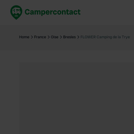
Réservez maintenant
Les meil
France
France
Home
France
Oise
Bresles
FLOWER Camping de la Trye
Italie
Italie
Espagne
Espagne
Allemagne
Allemagn
Voir tout...
Pays-Bas