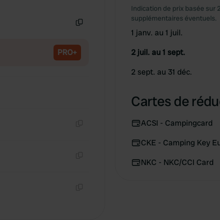
Copie
Indication de prix basée sur 
supplémentaires éventuels.
1 janv. au 1 juil.
Copie
PRO+
2 juil. au 1 sept.
2 sept. au 31 déc.
Cartes de rédu
ACSI - Campingcard
Copie
CKE - Camping Key E
NKC - NKC/CCI Card
Copie
Copie