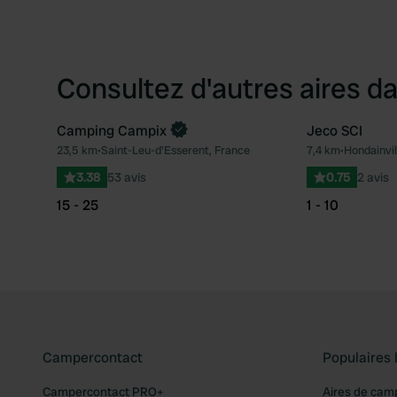
Consultez d'autres aires da
Camping Campix
Jeco SCI
Reserve maintenant
23,5 km
•
Saint-Leu-d'Esserent, France
7,4 km
•
Hondainvil
Préféré
3.38
53 avis
0.75
2 avis
15 - 25
1 - 10
Campercontact
Populaires 
Campercontact PRO+
Aires de cam