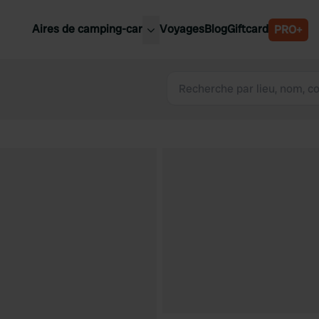
Aires de camping-car
Voyages
Blog
Giftcard
PRO+
leures aires de camping-car
Belgique
Slovénie
Autriche
Suède
e
Suisse