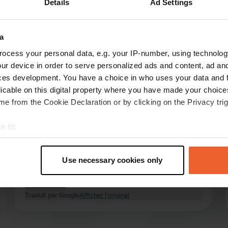
Details
Ad Settings
Montre plus
Personnel
(12)
a
les avis
ocess your personal data, e.g. your IP-number, using technolog
ur device in order to serve personalized ads and content, ad a
ces development. You have a choice in who uses your data and 
licable on this digital property where you have made your choic
Rimor-Sunny
R
e from the Cookie Declaration or by clicking on the Privacy trig
juil. 2026
Cinq étoiles pour le camping et surtout pour les
e to:
propriétaires. Nos enfants ont adoré la piscine.
t your geographical location which can be accurate to within sev
Nous avons bénéficié d'une assistance très
tively scanning it for specific characteristics (fingerprinting)
aimable lors d'une urgence médicale. Et les
Use necessary cookies only
 personal data is processed and set your preferences in the
det
croissants de la boulangerie étaient
absolument délicieux.
lire la suite
e content and ads, to provide social media features and to analy
Traduit par Google
Afficher l'original
 our site with our social media, advertising and analytics partn
 provided to them or that they’ve collected from your use of their