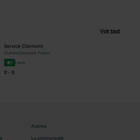
Voir tout
Service Clermont
10,4 km
•
Clermont, France
féré
Préféré
1
1 avis
0 - 0
Autres
re
La communauté