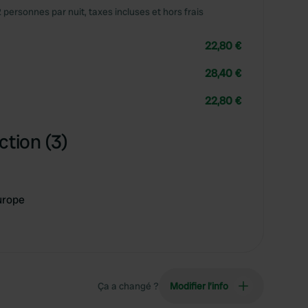
2 personnes par nuit, taxes incluses et hors frais
22,80 €
28,40 €
22,80 €
ction (3)
urope
Ça a changé ?
Modifier l’info