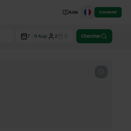
Aide
Connecter
Norvège
7 - 9 Aug
·
2
Chercher
Portugal
Danemark
Croatie
Voir tout...
Préféré