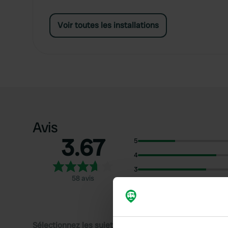
Voir toutes les installations
Avis
3.67
5
4
3
58 avis
2
1
Sélectionnez les sujets pour lire les critiques :