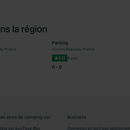
ns la région
Parking
le, France
10,4 km
•
Beauvais, France
Préféré
Pré
3.17
6 avis
0 - 0
les aires de camping-car
Business
ping-car aux Pays-Bas
Connexion en tant que gestionnai