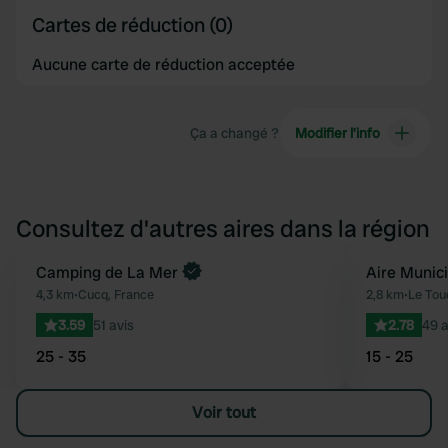
Cartes de réduction (0)
Aucune carte de réduction acceptée
Ça a changé ?
Modifier l’info
Consultez d'autres aires dans la région
Reserve maintenant
Camping de La Mer
Aire Munic
Préféré
4,3 km
•
Cucq, France
2,8 km
•
Le Tou
3.59
51 avis
2.78
49 a
25 - 35
15 - 25
Voir tout