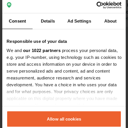
Personnel très accueillant à la
randonnée. Les sanitaires sont
réception. Idéal pour le vélo et la
propres et, o
randonnée. Situé à 1 km du centre-
Traduit par Google
Afficher l'original
du papier toi
Traduit par Go
Consent
Details
Ad Settings
About
ville. Nombreux restaurants et
commerces. Bref, je recommande. J'y
Voir tous les 12 avis
retournerai avec plaisir.
Responsible use of your data
We and
our 1022 partners
process your personal data,
Es-tu déjà venu ici ?
e.g. your IP-number, using technology such as cookies to
store and access information on your device in order to
serve personalized ads and content, ad and content
measurement, audience research and services
development. You have a choice in who uses your data
and for what purposes. Your privacy choices are only
Contact
applicable on this digital property where you have made
your choices. You can change or withdraw your consent
any time from the Cookie Declaration or by clicking on
Emplacement
the Privacy trigger icon.
Allow all cookies
Avenue François Godin 625
Copie
62520, Le Touquet-Paris-Plage, France