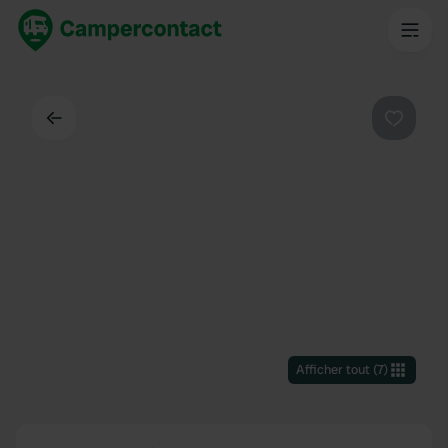
Dos
Préféré
Afficher tout
(
7
)