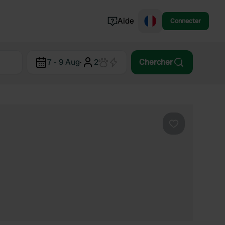
Aide
Connecter
Norvège
7 - 9 Aug
·
2
Chercher
Portugal
Danemark
Croatie
Voir tout...
Préféré