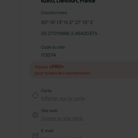
62810, Liencourt, France
Coordonnées
50° 16' 13" N 2° 27' 15" E
50.27019986 2.45430375
Code du site
113074
PRO+
Passer à
pour toutes les coordonnées
Carte
Afficher sur la carte
Site web
Visitez le site Web
E-mail