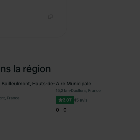
Copie
Copie
ns la région
Bailleulmont, Hauts-de-
Aire Municipale
ntenant
15,2 km
•
Doullens, France
Préféré
Pré
ont, France
3.07
45 avis
0 - 0