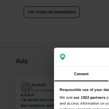
Voir toutes les installations
Avis
Consent
Auntie3
A
Responsible use of your dat
Il y a 4 semaines
We and
our 1022 partners
pr
J'ai passé deux nuits dans ce camping. 80 %
and access information on yo
des campeurs sont des habitués, avec de jolies