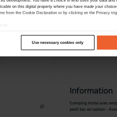
ces development. You have a choice in who uses your data and 
pas beaucoup prêté attention.
licable on this digital property where you have made your choic
Traduit par Google
Afficher l'original
e from the Cookie Declaration or by clicking on the Privacy trig
e to:
t your geographical location which can be accurate to within sev
tively scanning it for specific characteristics (fingerprinting)
Use necessary cookies only
 personal data is processed and set your preferences in the
det
e content and ads, to provide social media features and to analy
 our site with our social media, advertising and analytics partn
 provided to them or that they’ve collected from your use of their
Information
Camping mixte avec emp
petit bar en saison - A
Copie