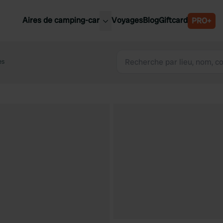
Aires de camping-car
Voyages
Blog
Giftcard
PRO+
leures aires de camping-car
Belgique
es
Slovénie
Autriche
Suède
e
Suisse