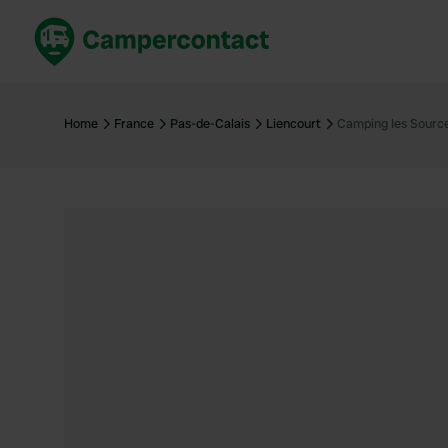
Réservez maintenant
Les meil
France
France
Home
France
Pas-de-Calais
Liencourt
Camping les Sourc
Italie
Italie
Espagne
Espagne
Allemagne
Allemagn
Voir tout...
Pays-Bas