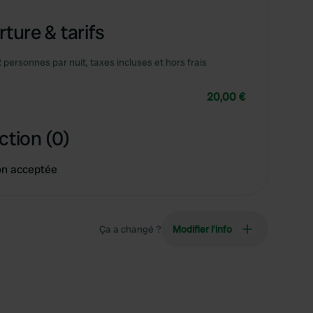
ture & tarifs
2 personnes par nuit, taxes incluses et hors frais
20,00 €
ction (0)
on acceptée
Ça a changé ?
Modifier l’info