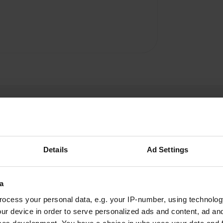
Details
Ad Settings
campercel
a
mai 2024
ocess your personal data, e.g. your IP-number, using technolog
Ce camping dispose de nombreux mobil-homes
ur device in order to serve personalized ads and content, ad a
permanents. Nous. ceux qui sont partis n’y ont