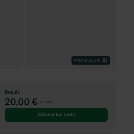
Afficher tout
(
6
)
Depuis
20,00 €
/
par nuit
Afficher les tarifs