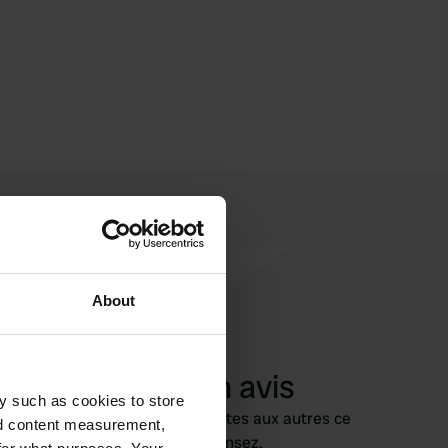
About
Ajouter un avis
y such as cookies to store
Vous êtes déjà venu ici ? Dites aux autres ce
nd content measurement,
que vous en pensez.