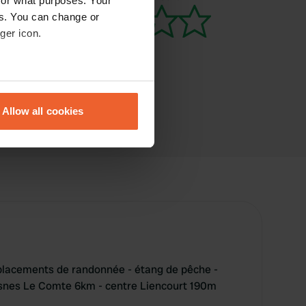
for what purposes. Your
es. You can change or
ger icon.
eral meters
Allow all cookies
ails section
.
se our traffic. We also share
ers who may combine it with
 services.
lacements de randonnée - étang de pêche -
vesnes Le Comte 6km - centre Liencourt 190m