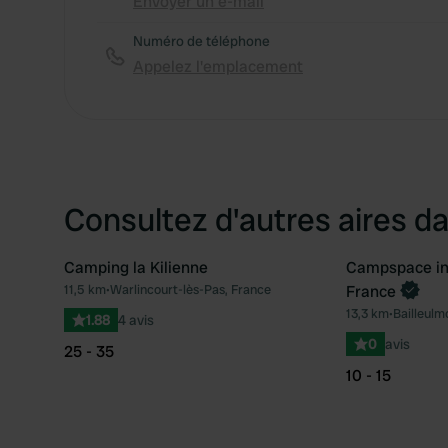
Envoyer un e-mail
Numéro de téléphone
Appelez l'emplacement
Consultez d'autres aires da
Camping la Kilienne
Campspace in 
Reserve mai
11,5 km
•
Warlincourt-lès-Pas, France
France
Préféré
13,3 km
•
Bailleulm
1.88
4 avis
0
avis
25 - 35
10 - 15