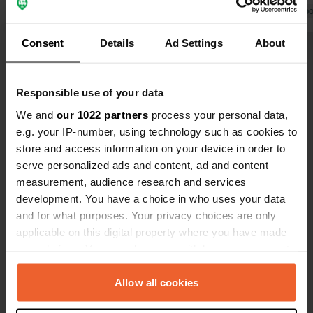
Traduit par Google
Afficher l'original
Traduit par Go
Consent
Details
Ad Settings
About
Voir tous les 13 avis
Responsible use of your data
We and
our 1022 partners
process your personal data,
Es-tu déjà venu ici ?
e.g. your IP-number, using technology such as cookies to
store and access information on your device in order to
serve personalized ads and content, ad and content
measurement, audience research and services
development. You have a choice in who uses your data
and for what purposes. Your privacy choices are only
Contact
applicable on this digital property where you have made
your choices. You can change or withdraw your consent
Emplacement
any time from the Cookie Declaration or by clicking on
Route de Tourtour
Copie
the Privacy trigger icon.
Allow all cookies
83630, Aups, France