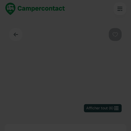
Dos
Préféré
Afficher tout
(
6
)