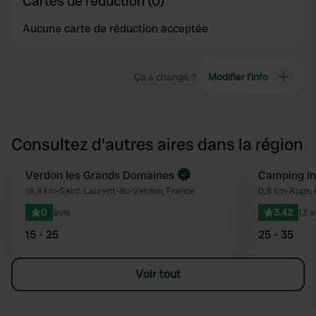
Cartes de réduction (0)
Aucune carte de réduction acceptée
Ça a changé ?
Modifier l’info
Consultez d'autres aires dans la région
Reserve maintenant
Verdon les Grands Domaines
Camping In
Préféré
16,8 km
•
Saint-Laurent-du-Verdon, France
0,9 km
•
Aups, 
0
avis
3.42
13 a
15 - 25
25 - 35
Voir tout