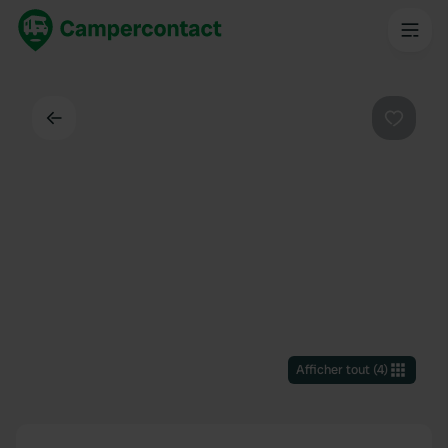
Dos
Préféré
Afficher tout
(
4
)