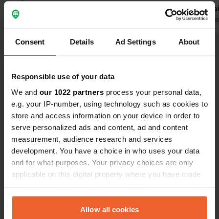
réservations pour moins de trois jours
vieillots, ma
ne sont pas possibles, mais arrivez
Traduit par Google
Afficher l'original
bonne et cha
Traduit par Go
avant midi et il reste encore
convivial su
Consent
Details
Ad Settings
About
beaucoup de place. Ne vous laissez
Hut. Réserva
Voir tous les 8 avis
pas décourager par les panneaux
manger. Le v
« complet » à l'entrée ! Les toilettes
20 minutes à
Responsible use of your data
sont correctes, à mon avis.
glacier est 
Es-tu déjà venu ici ?
N'attendez jamais plus de 10 minutes.
We and
our 1022 partners
process your personal data,
Les emplacements au bord de l'eau
e.g. your IP-number, using technology such as cookies to
sont agréables, mais la route qui les
store and access information on your device in order to
longe est assez poussiéreuse et la
serve personalized ads and content, ad and content
circulation est parfois rapide.
measurement, audience research and services
development. You have a choice in who uses your data
Contact
and for what purposes. Your privacy choices are only
applicable on this digital property where you have made
Emplacement
your choices. You can change or withdraw your consent
D1091
Copie
any time from the Cookie Declaration or by clicking on
05320, La Grave, France
the Privacy trigger icon.
Allow all cookies