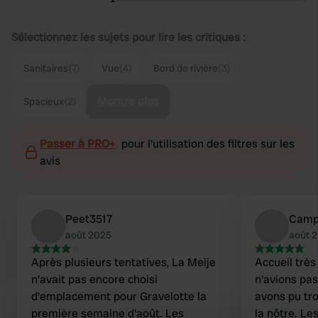
Sélectionnez les sujets pour lire les critiques :
Sanitaires
(7)
Vue
(4)
Bord de rivière
(3)
Montre plus
Spacieux
(2)
Passer à PRO+
pour l'utilisation des filtres sur les
avis
Peet3517
Camp
août 2025
août 
Après plusieurs tentatives, La Meije
Accueil trè
n'avait pas encore choisi
n'avions pas
d'emplacement pour Gravelotte la
avons pu tro
première semaine d'août. Les
la nôtre. Les sanitaires sont un peu