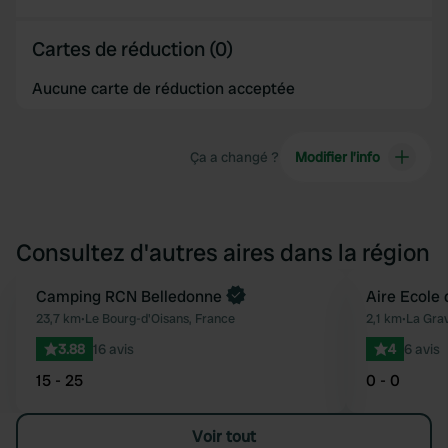
Cartes de réduction (0)
Aucune carte de réduction acceptée
Ça a changé ?
Modifier l’info
Consultez d'autres aires dans la région
Camping RCN Belledonne
Aire Ecole 
Préféré
23,7 km
•
Le Bourg-d'Oisans, France
2,1 km
•
La Gra
3.88
16 avis
4
6 avis
15 - 25
0 - 0
Voir tout