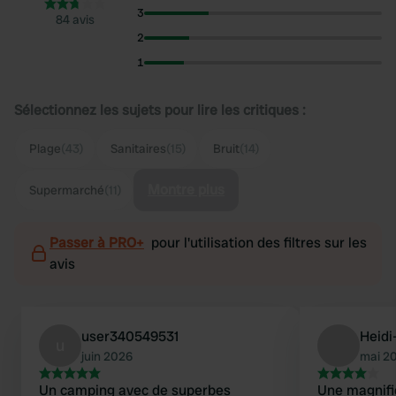
3
84 avis
2
1
Sélectionnez les sujets pour lire les critiques :
Plage
(43)
Sanitaires
(15)
Bruit
(14)
Montre plus
Supermarché
(11)
Passer à PRO+
pour l'utilisation des filtres sur les
avis
user340549531
Heid
u
juin 2026
mai 2
Un camping avec de superbes
Une magnifi