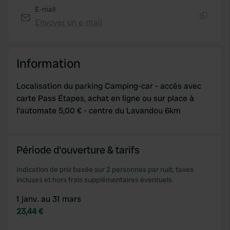
provide social media features and to analyse our traffic.
E-mail
We also share information about your use of our site with
Envoyer un e-mail
Copie
our social media, advertising and analytics partners who
may combine it with other information that you’ve
provided to them or that they’ve collected from your use
Information
of their services.
Localisation du parking Camping-car - accès avec
carte Pass Étapes, achat en ligne ou sur place à
l'automate 5,00 € - centre du Lavandou 6km
Période d'ouverture & tarifs
Indication de prix basée sur 2 personnes par nuit, taxes
incluses et hors frais supplémentaires éventuels.
1 janv. au 31 mars
23,44 €