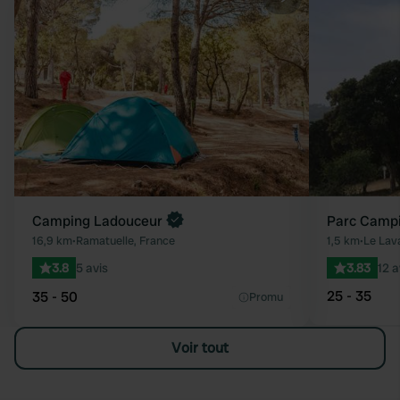
Préféré
Camping Ladouceur
Parc Campi
16,9 km
•
Ramatuelle, France
1,5 km
•
Le Lav
3.8
5 avis
3.83
12 a
25 - 35
35 - 50
Promu
Voir tout