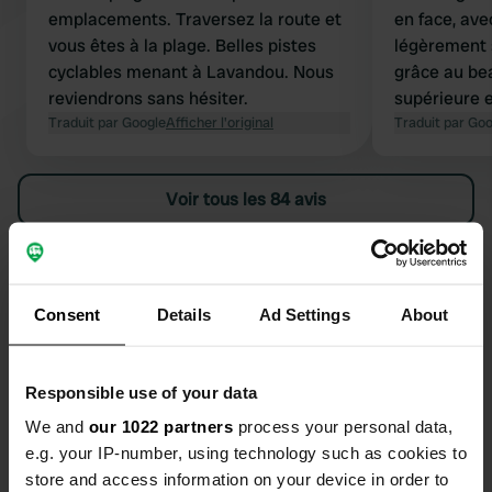
emplacements. Traversez la route et
en face, ave
vous êtes à la plage. Belles pistes
légèrement 
cyclables menant à Lavandou. Nous
grâce au be
reviendrons sans hésiter.
supérieure 
Traduit par Google
Afficher l'original
ce qui est t
Traduit par Go
c'est que le
admis.
Voir tous les 84 avis
Es-tu déjà venu ici ?
Consent
Details
Ad Settings
About
Responsible use of your data
Contact
We and
our 1022 partners
process your personal data,
e.g. your IP-number, using technology such as cookies to
store and access information on your device in order to
Emplacement