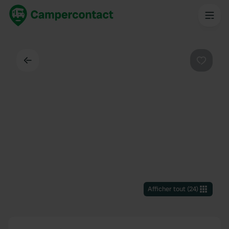
Dos
Préféré
Afficher tout
(
24
)