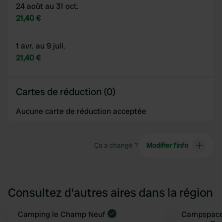
24 août au 31 oct.
21,40 €
1 avr. au 9 juil.
21,40 €
Cartes de réduction (0)
Aucune carte de réduction acceptée
Ça a changé ?
Modifier l’info
Consultez d'autres aires dans la région
Camping le Champ Neuf
Reserve mainten
Campspace 