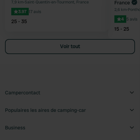
Préféré
7,9 km
•
Saint-Quentin-en-Tourmont, France
France
2,6 km
•
Pontho
3.97
17 avis
4
5 avis
25 - 35
15 - 25
Voir tout
Campercontact
Populaires les aires de camping-car
Business