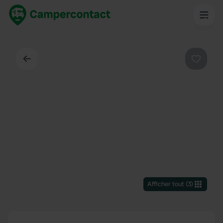
Dos
Préféré
Afficher tout
(
3
)