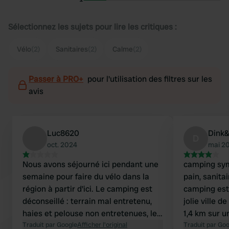
Sélectionnez les sujets pour lire les critiques :
Vélo
(2)
Sanitaires
(2)
Calme
(2)
Passer à PRO+
pour l'utilisation des filtres sur les
avis
Luc8620
Dink&
D
oct. 2024
mai 2
Nous avons séjourné ici pendant une
camping sym
semaine pour faire du vélo dans la
pain, sanita
région à partir d'ici. Le camping est
camping est 
déconseillé : terrain mal entretenu,
jolie ville 
haies et pelouse non entretenues, les
1,4 km sur 
sanitaires n'ont pas été nettoyés une
Traduit par Google
Afficher l'original
les vélos.. d
Traduit par Go