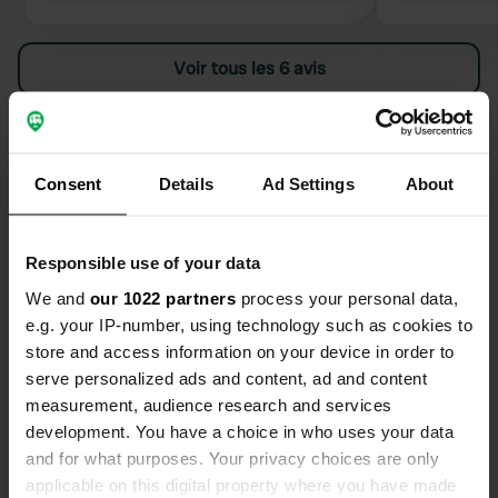
seule fois, il n'y avait pas de lumière
cyclables ve
(il faisait sombre tôt le soir et prêt
sur Somme,
Voir tous les 6 avis
tard le matin). Beaucoup de bruit de
Plage.
la route D32 très fréquentée à
proximité. On ne sait pas non plus où
Es-tu déjà venu ici ?
se trouvent les emplacements pour
camping-cars. Patron peu
Consent
Details
Ad Settings
About
sympathique.
Responsible use of your data
Contact
We and
our 1022 partners
process your personal data,
e.g. your IP-number, using technology such as cookies to
store and access information on your device in order to
Emplacement
serve personalized ads and content, ad and content
Ferme de la mottelette
Copie
measurement, audience research and services
80120, Forest-Montiers, France
development. You have a choice in who uses your data
Coordonnées
and for what purposes. Your privacy choices are only
applicable on this digital property where you have made
50° 15' 11" N 1° 42' 44" E