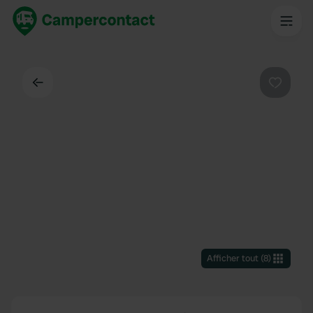
Dos
Préféré
Afficher tout
(
8
)