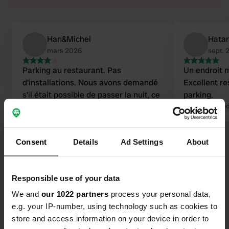
Han&Michel
Hatar
mars 2026
sept. 
Parking au restaurant. Pas
Un endroit 
d'installations. Nous avons demandé
Excellent re
s'il était possible de passer la nuit, ce
parking.
qui n'a posé aucun problème. À 200
Traduit par Go
mètres d'un magnifique lac. Nous
avons passé une excellente soirée en
Traduit par Google
Afficher l'original
Consent
Details
Ad Settings
About
terrasse.
Voir tous les 8 avis
Responsible use of your data
We and
our 1022 partners
process your personal data,
Es-tu déjà venu ici ?
e.g. your IP-number, using technology such as cookies to
store and access information on your device in order to