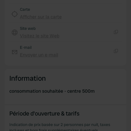
We also share information about your use of our site with
Carte
our social media, advertising and analytics partners who
Afficher sur la carte
may combine it with other information that you’ve
provided to them or that they’ve collected from your use
Site web
of their services.
Visitez le site Web
Copie
E-mail
Envoyer un e-mail
Copie
Information
consommation souhaitée - centre 500m
Période d'ouverture & tarifs
Indication de prix basée sur 2 personnes par nuit, taxes
incluses et hors frais supplémentaires éventuels.