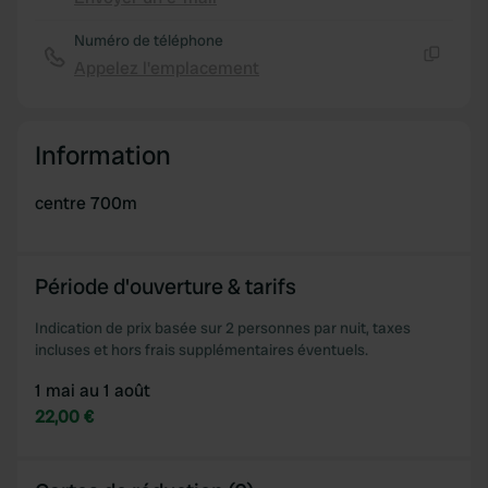
provide social media features and to analyse our traffic.
Copie
We also share information about your use of our site with
Numéro de téléphone
our social media, advertising and analytics partners who
Appelez l'emplacement
Copie
may combine it with other information that you’ve
provided to them or that they’ve collected from your use
of their services.
Information
centre 700m
Période d'ouverture & tarifs
Indication de prix basée sur 2 personnes par nuit, taxes
incluses et hors frais supplémentaires éventuels.
1 mai au 1 août
22,00 €