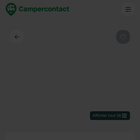
Dos
Préféré
Afficher tout
(
4
)