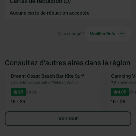
Cartes de réduction (0)
Aucune carte de réduction acceptée
Ça a changé ?
Modifier l’info
Consultez d'autres aires dans la région
Dream Coast Beach Bar Kite Surf
Camping V
Préféré
1,4 km
•
Municipal unit of Echinei, Grèce
7,5 km
•
Munici
3.5
2 avis
4.05
65 
15 - 25
15 - 25
Voir tout