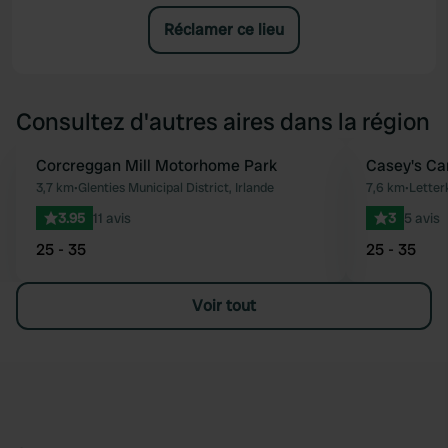
Réclamer ce lieu
Consultez d'autres aires dans la région
Corcreggan Mill Motorhome Park
Casey's Ca
Préféré
3,7 km
•
Glenties Municipal District, Irlande
7,6 km
•
Letter
3.95
11 avis
3
5 avis
25 - 35
25 - 35
Voir tout