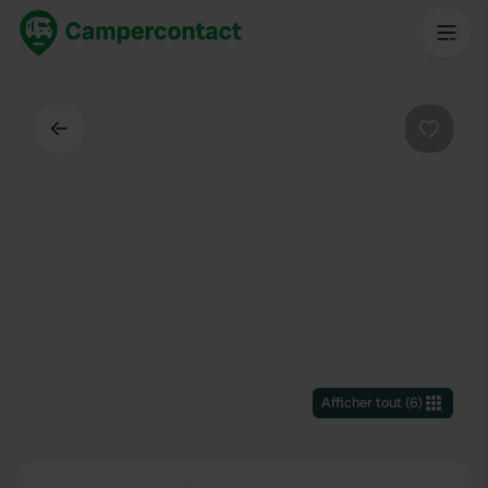
Dos
Préféré
Afficher tout
(
6
)