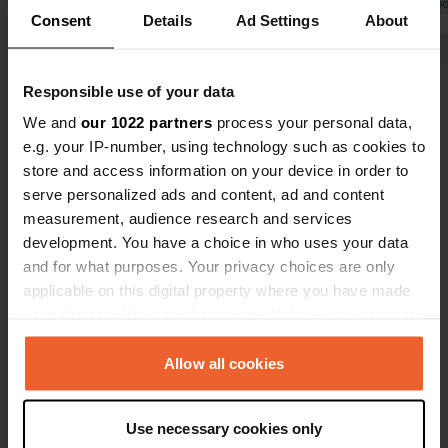
du centre-ville : petit marché le
Traduit par Google
Afficher l'original
proximité de
Traduit par Go
Consent
Details
Ad Settings
About
samedi, quelques boutiques, bars et
et les poube
station-service. La route
Merveilleux 
Voir tous les 7 avis
panoramique autour de Horn Head
nuit.
Responsible use of your data
est incontournable, ou à vélo pour les
We and
our 1022 partners
process your personal data,
plus sportifs ! 😁
Es-tu déjà venu ici ?
e.g. your IP-number, using technology such as cookies to
store and access information on your device in order to
serve personalized ads and content, ad and content
measurement, audience research and services
development. You have a choice in who uses your data
and for what purposes. Your privacy choices are only
Contact
applicable on this digital property where you have made
your choices. You can change or withdraw your consent
Emplacement
any time from the Cookie Declaration or by clicking on
-, Glenties Municipal District, Irlande
Copie
the Privacy trigger icon.
Allow all cookies
Coordonnées
If you allow, we would also like to:
Use necessary cookies only
55° 11' 11" N 7° 57' 23" W
Collect information about your geographical location