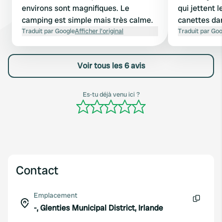
environs sont magnifiques. Le
qui jettent l
camping est simple mais très calme.
canettes da
Traduit par Google
Afficher l'original
au fond à ga
Traduit par Go
le plus calm
la haie, c'es
Voir tous les 6 avis
pour les ca
Es-tu déjà venu ici ?
Contact
Emplacement
-, Glenties Municipal District, Irlande
Copie