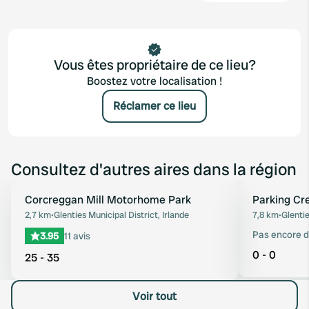
Vous êtes propriétaire de ce lieu?
Boostez votre localisation !
Réclamer ce lieu
Consultez d'autres aires dans la région
Corcreggan Mill Motorhome Park
Parking Cre
Préféré
2,7 km
•
Glenties Municipal District, Irlande
7,8 km
•
Glentie
Pas encore d
3.95
11 avis
0 - 0
25 - 35
Voir tout