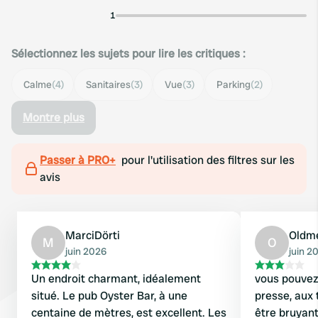
1
Sélectionnez les sujets pour lire les critiques :
Calme
(4)
Sanitaires
(3)
Vue
(3)
Parking
(2)
Montre plus
Passer à PRO+
pour l'utilisation des filtres sur les
avis
MarciDörti
Oldm
M
O
juin 2026
juin 2
Un endroit charmant, idéalement
vous pouvez 
situé. Le pub Oyster Bar, à une
presse, aux 
centaine de mètres, est excellent. Les
être bruyant