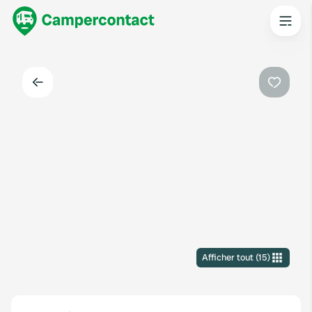
Dos
Préféré
Afficher tout
(
15
)