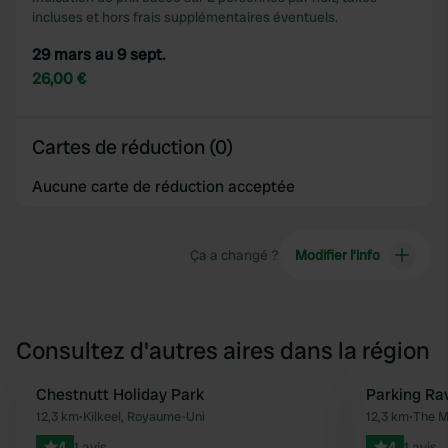
incluses et hors frais supplémentaires éventuels.
29 mars au 9 sept.
26,00 €
Cartes de réduction (0)
Aucune carte de réduction acceptée
Ça a changé ?
Modifier l’info
Consultez d'autres aires dans la région
Chestnutt Holiday Park
Parking Ra
Préféré
12,3 km
•
Kilkeel, Royaume-Uni
12,3 km
•
The Mu
4
1 avis
4
1 avis