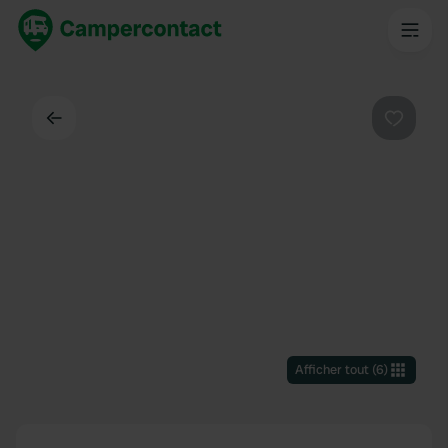
Dos
Préféré
Afficher tout
(
6
)