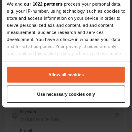
We and
our 1022 partners
process your personal data,
The Municipal District of Dundalk, Irlande
e.g. your IP-number, using technology such as cookies to
store and access information on your device in order to
Coordonnées
serve personalized ads and content, ad and content
53° 59' 18" N 6° 14' 32" W
measurement, audience research and services
Copie
53.98843 -6.24228
development. You have a choice in who uses your data
Copie
and for what purposes. Your privacy choices are only
Code du site
applicable on this digital property where you have made
73693
your choices. You can change or withdraw your consent
Copie
any time from the Cookie Declaration or by clicking on
PRO+
Passer à
PRO+
the Privacy trigger icon.
Allow all cookies
pour toutes les coordonnées
If you allow, we would also like to:
Carte
Use necessary cookies only
Collect information about your geographical location
Afficher sur la carte
which can be accurate to within several meters
Identify your device by actively scanning it for
Site web
specific characteristics (fingerprinting)
Visitez le site Web
Copie
Find out more about how your personal data is processed
E-mail