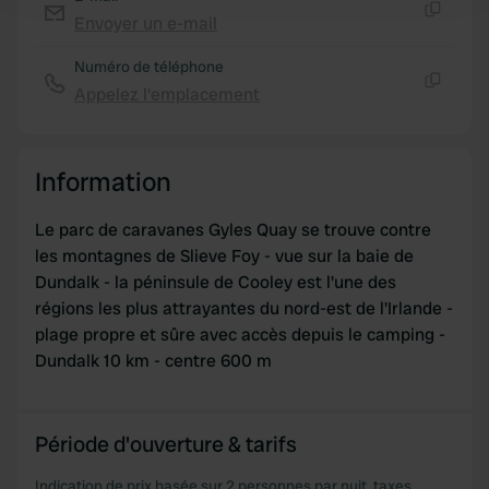
and set your preferences in the
details section
.
Envoyer un e-mail
Copie
We use cookies to personalise content and ads, to
Numéro de téléphone
provide social media features and to analyse our traffic.
Appelez l'emplacement
Copie
We also share information about your use of our site with
our social media, advertising and analytics partners who
may combine it with other information that you’ve
Information
provided to them or that they’ve collected from your use
of their services.
Le parc de caravanes Gyles Quay se trouve contre
les montagnes de Slieve Foy - vue sur la baie de
Dundalk - la péninsule de Cooley est l'une des
régions les plus attrayantes du nord-est de l'Irlande -
plage propre et sûre avec accès depuis le camping -
Dundalk 10 km - centre 600 m
Période d'ouverture & tarifs
Indication de prix basée sur 2 personnes par nuit, taxes