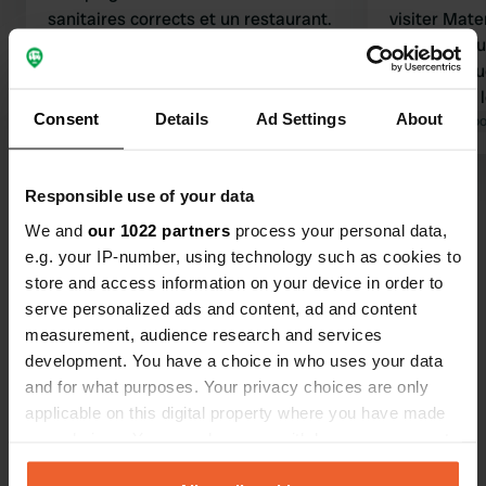
sanitaires corrects et un restaurant.
visiter Mate
Excellent service de navette pour les
gratuite pou
magnifiques Sassi Matera.
troglodytiqu
Traduit par Google
Afficher l'original
toilettes et
Consent
Details
Ad Settings
About
camping-cars
Traduit par Go
y a égaleme
place, reco
Voir tous les 132 avis
Responsible use of your data
voyageurs, 
pas testé. N
We and
our 1022 partners
process your personal data,
visite guidé
e.g. your IP-number, using technology such as cookies to
Es-tu déjà venu ici ?
l'aire de st
store and access information on your device in order to
camping-cars
serve personalized ads and content, ad and content
permis de dé
measurement, audience research and services
quartiers fa
development. You have a choice in who uses your data
certes, mais
and for what purposes. Your privacy choices are only
peine. Nou
applicable on this digital property where you have made
Contact
cet héberge
your choices. You can change or withdraw your consent
any time from the Cookie Declaration or by clicking on
Emplacement