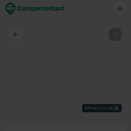
Dos
Préféré
Afficher tout
(
24
)