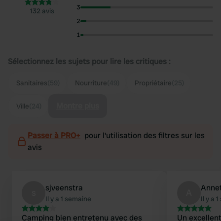
3
132 avis
2
1
Sélectionnez les sujets pour lire les critiques :
Sanitaires
(59)
Nourriture
(49)
Propriétaire
(25)
Montre plus
Ville
(24)
Passer à PRO+
pour l'utilisation des filtres sur les
avis
sjveenstra
Anne
s
A
Il y a 1 semaine
Il y a 
Camping bien entretenu avec des
Un excellent