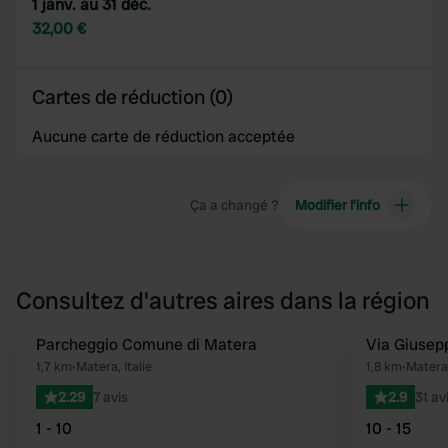
1 janv. au 31 déc.
32,00 €
Cartes de réduction (0)
Aucune carte de réduction acceptée
Ça a changé ?
Modifier l’info
Consultez d'autres aires dans la région
Parcheggio Comune di Matera
Via Giusep
Préféré
1,7 km
•
Matera, Italie
1,8 km
•
Matera,
2.29
7 avis
2.9
31 av
1 - 10
10 - 15