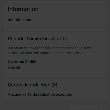
We use cookies to personalise content and ads, to
Information
provide social media features and to analyse our traffic.
We also share information about your use of our site with
endroit calme
our social media, advertising and analytics partners who
may combine it with other information that you’ve
provided to them or that they’ve collected from your use
Période d'ouverture & tarifs
of their services.
Indication de prix basée sur 2 personnes par nuit, taxes
incluses et hors frais supplémentaires éventuels.
1 janv. au 31 déc.
Gratuit
Cartes de réduction (0)
Aucune carte de réduction acceptée