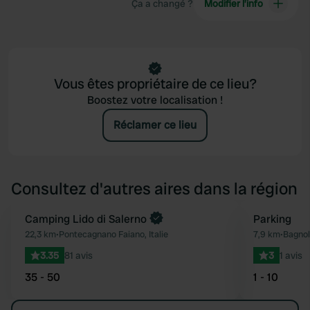
Ça a changé ?
Modifier l’info
Vous êtes propriétaire de ce lieu?
Boostez votre localisation !
Réclamer ce lieu
Consultez d'autres aires dans la région
Camping Lido di Salerno
Parking
Préféré
22,3 km
•
Pontecagnano Faiano, Italie
7,9 km
•
Bagnoli
3.35
81 avis
3
1 avis
35 - 50
1 - 10