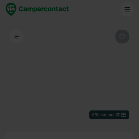
Dos
Préféré
Afficher tout
(
3
)