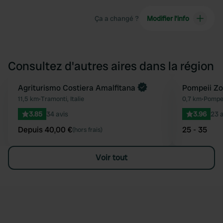
Ça a changé ?
Modifier l’info
Consultez d'autres aires dans la région
Reserve maintenant
Agriturismo Costiera Amalfitana
Pompeii Z
Préféré
11,5 km
•
Tramonti, Italie
0,7 km
•
Pompei,
3.85
34 avis
3.96
23 a
Depuis 40,00 €
25 - 35
(hors frais)
Voir tout