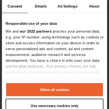
Consent
Details
Ad Settings
About
Voir tous les 5 avis
Responsible use of your data
Es-tu déjà venu ici ?
We and
our 1022 partners
process your personal data,
e.g. your IP-number, using technology such as cookies to
store and access information on your device in order to
serve personalized ads and content, ad and content
measurement, audience research and services
development. You have a choice in who uses your data
Contact
and for what purposes. Your privacy choices are only
applicable on this digital property where you have made
your choices. You can change or withdraw your consent
Emplacement
any time from the Cookie Declaration or by clicking on
Via Nolana 1
Copie
the Privacy trigger icon.
Allow all cookies
80045, Pompei, Italie
Coordonnées
If you allow, we would also like to:
Use necessary cookies only
40° 45' 7" N 14° 29' 60" E
Collect information about your geographical location