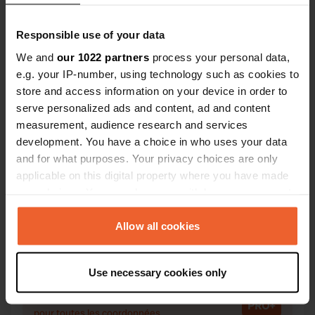
Responsible use of your data
We and
our 1022 partners
process your personal data,
Contact
e.g. your IP-number, using technology such as cookies to
store and access information on your device in order to
serve personalized ads and content, ad and content
Emplacement
measurement, audience research and services
Frazione Veggiola
Copie
development. You have a choice in who uses your data
29025, Gropparello, Italie
and for what purposes. Your privacy choices are only
applicable on this digital property where you have made
Coordonnées
your choices. You can change or withdraw your consent
44° 50' 6" N 9° 43' 51" E
any time from the Cookie Declaration or by clicking on
Copie
44.83501 9.73088
the Privacy trigger icon.
Allow all cookies
Copie
Code du site
If you allow, we would also like to:
6408
Use necessary cookies only
Copie
Collect information about your geographical location
which can be accurate to within several meters
PRO+
Passer à
PRO+
Identify your device by actively scanning it for
pour toutes les coordonnées