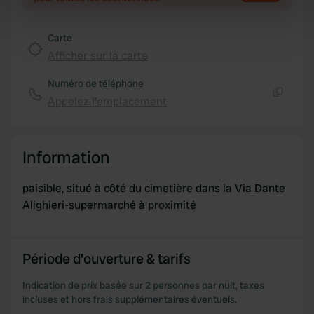
specific characteristics (fingerprinting)
Find out more about how your personal data is processed
Carte
and set your preferences in the
details section
.
Afficher sur la carte
Numéro de téléphone
We use cookies to personalise content and ads, to
Appelez l'emplacement
provide social media features and to analyse our traffic.
Copie
We also share information about your use of our site with
our social media, advertising and analytics partners who
may combine it with other information that you’ve
Information
provided to them or that they’ve collected from your use
of their services.
paisible, situé à côté du cimetière dans la Via Dante
Alighieri-supermarché à proximité
Période d'ouverture & tarifs
Indication de prix basée sur 2 personnes par nuit, taxes
incluses et hors frais supplémentaires éventuels.