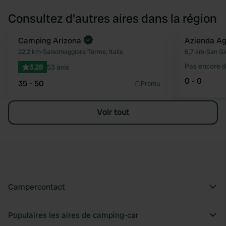
Consultez d'autres aires dans la région
Camping Arizona
Azienda Ag
Préféré
22,2 km
•
Salsomaggiore Terme, Italie
6,7 km
•
San Gio
Pas encore d
3.28
53 avis
0 - 0
35 - 50
Promu
Voir tout
Campercontact
Populaires les aires de camping-car