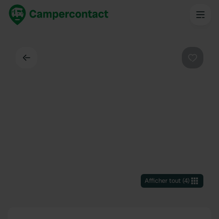
Dos
Préféré
Afficher tout
(
4
)