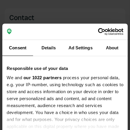
Contact
Emplacement
Via Guidellina
Copie
41029, Sestola, Italie
Consent
Details
Ad Settings
About
Coordonnées
44° 13' 34" N 10° 46' 25" E
Responsible use of your data
Copie
44.22599 10.7737
We and
our 1022 partners
process your personal data,
Copie
e.g. your IP-number, using technology such as cookies to
Code du site
store and access information on your device in order to
6389
serve personalized ads and content, ad and content
Copie
measurement, audience research and services
PRO+
Passer à
PRO+
development. You have a choice in who uses your data
pour toutes les coordonnées
and for what purposes. Your privacy choices are only
applicable on this digital property where you have made