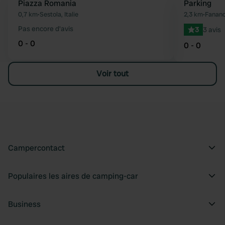
Piazza Romania
Parking
Préféré
0,7 km
•
Sestola, Italie
2,3 km
•
Fanano,
Pas encore d'avis
3
3 avis
0 - 0
0 - 0
Voir tout
Campercontact
Populaires les aires de camping-car
Business