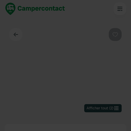
Dos
Préféré
Afficher tout
(
2
)