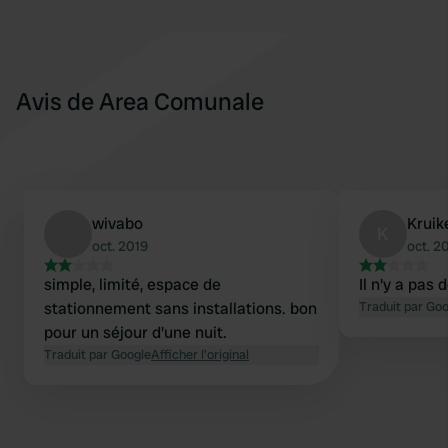
Avis de Area Comunale
wivabo
Kruik
K
oct. 2019
oct. 2
simple, limité, espace de
Il n'y a pas
stationnement sans installations. bon
Traduit par Go
pour un séjour d'une nuit.
Traduit par Google
Afficher l'original