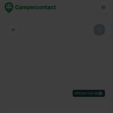
Dos
Préféré
Afficher tout
(
4
)