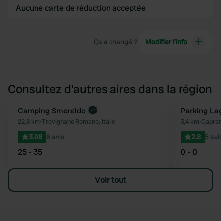
Aucune carte de réduction acceptée
Ça a changé ?
Modifier l’info
Consultez d'autres aires dans la région
Camping Smeraldo
Parking La
Préféré
22,8 km
•
Trevignano Romano, Italie
3,4 km
•
Capraro
3.08
6 avis
2.8
5 avi
25 - 35
0 - 0
Voir tout