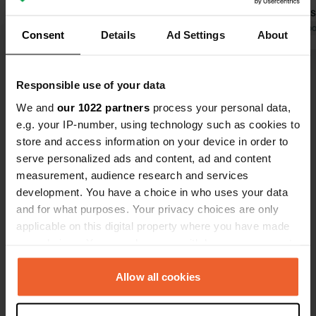
sanitaires sales, plein tarif 30,00 2
entretenues
personnes vidange d'une toilette
Traduit par Google
Afficher l'original
herbe et trè
Traduit par Go
Consent
Details
Ad Settings
About
chimique avec eaux grises pour
et possibilit
camping-car. continuer ok
pour les enf
Voir tous les 8 avis
Responsible use of your data
We and
our 1022 partners
process your personal data,
Es-tu déjà venu ici ?
e.g. your IP-number, using technology such as cookies to
store and access information on your device in order to
serve personalized ads and content, ad and content
measurement, audience research and services
development. You have a choice in who uses your data
and for what purposes. Your privacy choices are only
Contact
applicable on this digital property where you have made
your choices. You can change or withdraw your consent
any time from the Cookie Declaration or by clicking on
Emplacement
the Privacy trigger icon.
Allow all cookies
Unnamed Road
Copie
01032, Caprarola, Italie
If you allow, we would also like to: