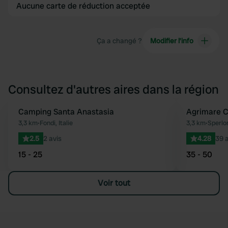
Aucune carte de réduction acceptée
Ça a changé ?
Modifier l’info
Consultez d'autres aires dans la région
Camping Santa Anastasia
Agrimare 
Préféré
3,3 km
•
Fondi, Italie
3,3 km
•
Sperlon
2.5
2 avis
4.28
39 a
15 - 25
35 - 50
Voir tout