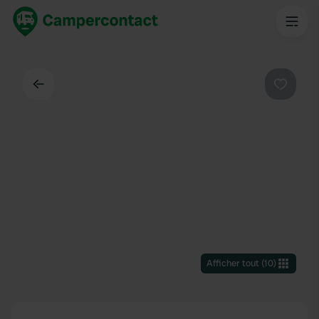
Dos
Préféré
Afficher tout
(
10
)