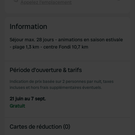
Appelez l'emplacement
We also share information about your use of our site with
Copie
our social media, advertising and analytics partners who
may combine it with other information that you’ve
Information
provided to them or that they’ve collected from your use
of their services.
Séjour max. 28 jours - animations en saison estivale
- plage 1,3 km - centre Fondi 10,7 km
Période d'ouverture & tarifs
Indication de prix basée sur 2 personnes par nuit, taxes
incluses et hors frais supplémentaires éventuels.
21 juin au 7 sept.
Gratuit
Cartes de réduction (0)