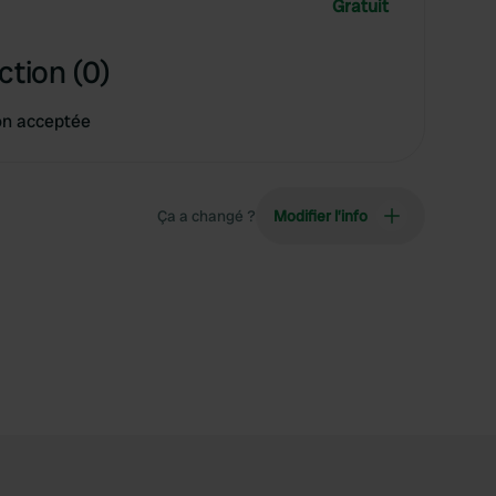
Gratuit
ction (0)
on acceptée
Ça a changé ?
Modifier l’info