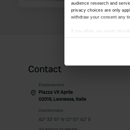
audience research and servi
privacy choices are only app
withdraw your consent any tim
If you allow, we would also lik
Collect information abou
Identify your device by ac
Find out more about how your
Contact
We use cookies to personalis
information about your use of
other information that you’ve
Emplacement
Piazza VII Aprile
02016, Leonessa, Italie
Coordonnées
42° 33' 51" N 12° 57' 42" E
42.56422 12.96158