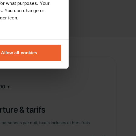
for what purposes. Your
es. You can change or
ger icon.
eral meters
Allow all cookies
ails section
.
se our traffic. We also share
ers who may combine it with
 services.
200 m
ture & tarifs
2 personnes par nuit, taxes incluses et hors frais