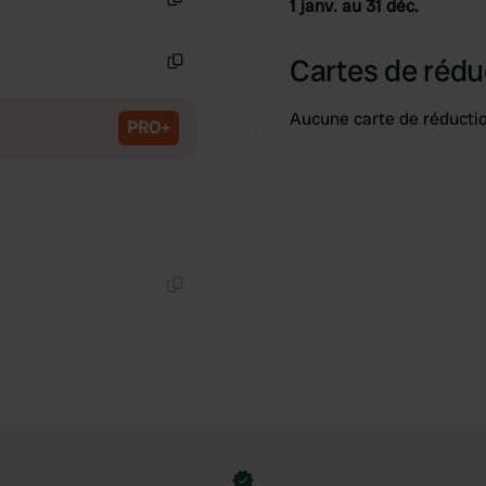
1 janv. au 31 déc.
Copie
Cartes de rédu
Copie
Aucune carte de réducti
PRO+
Copie