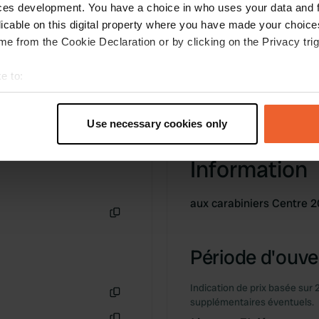
ces development. You have a choice in who uses your data and 
licable on this digital property where you have made your choic
e from the Cookie Declaration or by clicking on the Privacy trig
e to:
t your geographical location which can be accurate to within sev
tively scanning it for specific characteristics (fingerprinting)
Use necessary cookies only
 personal data is processed and set your preferences in the
det
Information
e content and ads, to provide social media features and to analy
 our site with our social media, advertising and analytics partn
 provided to them or that they’ve collected from your use of their
aux carabiniers Centre 
Copie
Période d'ouver
Indication de prix basée sur 
supplémentaires éventuels.
Copie