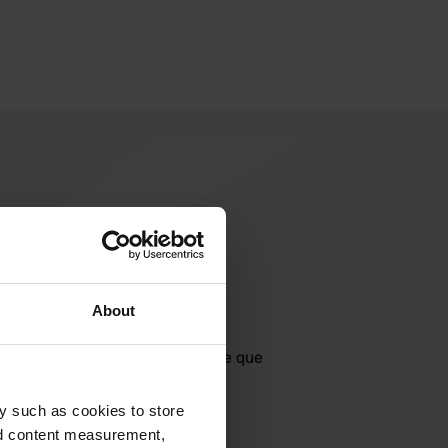
About
jouter un avis
jà venu ici ? Dites aux autres ce que
vous en pensez.
y such as cookies to store
nd content measurement,