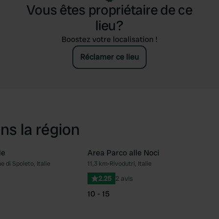
Vous êtes propriétaire de ce
lieu?
Boostez votre localisation !
Réclamer ce lieu
ns la région
le
Area Parco alle Noci
 di Spoleto, Italie
11,3 km
•
Rivodutri, Italie
Préféré
Pré
2.25
2 avis
10 - 15