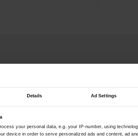
Details
Ad Settings
A
 donc rien de spécial.
Vous êtes dé
mètres du village lui-
a
e couche malheureusement
ocess your personal data, e.g. your IP-number, using technolog
ur device in order to serve personalized ads and content, ad a