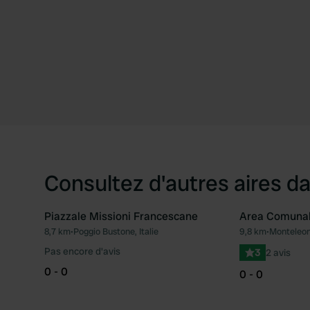
Consultez d'autres aires da
Piazzale Missioni Francescane
Area Comuna
8,7 km
•
Poggio Bustone, Italie
9,8 km
•
Monteleone
Préféré
Pas encore d'avis
3
2 avis
0 - 0
0 - 0