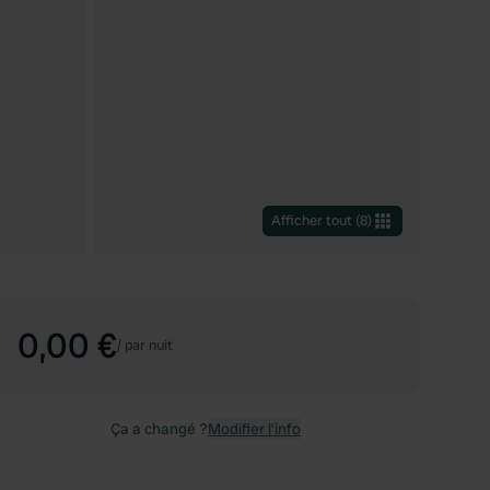
Afficher tout
(
8
)
0,00 €
/
par nuit
Ça a changé ?
Modifier l’info