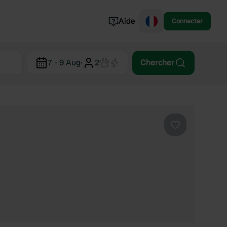
Aide
Connecter
Norvège
7 - 9 Aug
·
2
Chercher
Portugal
Danemark
Croatie
Voir tout...
Préféré