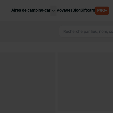
Aires de camping-car
Voyages
Blog
Giftcard
PRO+
leures aires de camping-car
Belgique
Slovénie
Autriche
Suède
e
Suisse