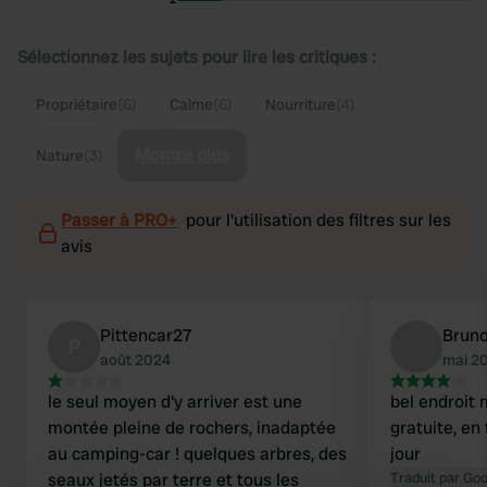
Sélectionnez les sujets pour lire les critiques :
Propriétaire
(6)
Calme
(6)
Nourriture
(4)
Montre plus
Nature
(3)
Passer à PRO+
pour l'utilisation des filtres sur les
avis
Pittencar27
Bruno
P
août 2024
mai 2
le seul moyen d'y arriver est une
bel endroit m
montée pleine de rochers, inadaptée
gratuite, en 
au camping-car ! quelques arbres, des
jour
seaux jetés par terre et tous les
Traduit par Go