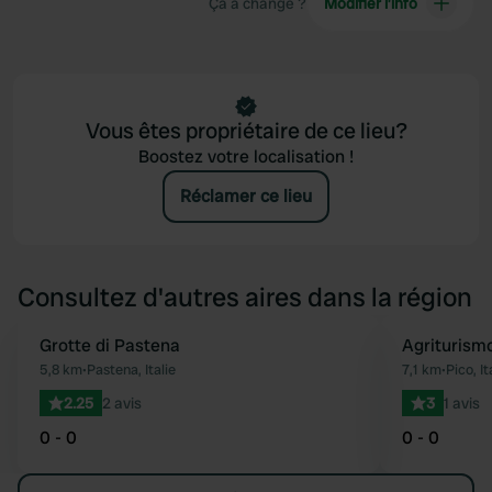
Ça a changé ?
Modifier l’info
Vous êtes propriétaire de ce lieu?
Boostez votre localisation !
Réclamer ce lieu
Consultez d'autres aires dans la région
Grotte di Pastena
Agriturism
Préféré
5,8 km
•
Pastena, Italie
7,1 km
•
Pico, It
2.25
2 avis
3
1 avis
0 - 0
0 - 0