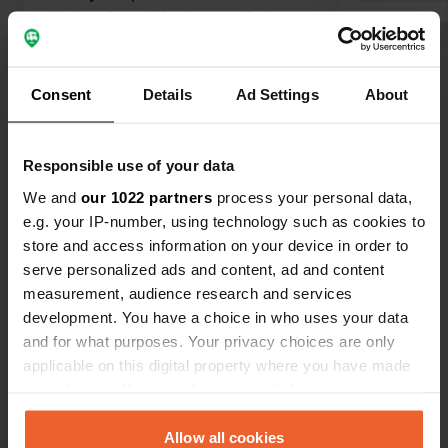
détritus éparpillés. le propriétaire
semblait également serviable, mais
Traduit par Google
Afficher l'original
endroit horrible ! la vue était
également magnifique.
Consent
Details
Ad Settings
About
Voir tous les 13 avis
Responsible use of your data
Es-tu déjà venu ici ?
We and
our 1022 partners
process your personal data,
e.g. your IP-number, using technology such as cookies to
store and access information on your device in order to
serve personalized ads and content, ad and content
measurement, audience research and services
Contact
development. You have a choice in who uses your data
and for what purposes. Your privacy choices are only
applicable on this digital property where you have made
Emplacement
your choices. You can change or withdraw your consent
Via Civita Farnese Centro
Copie
any time from the Cookie Declaration or by clicking on
03028, San Giovanni Incarico, Italie
the Privacy trigger icon.
Allow all cookies