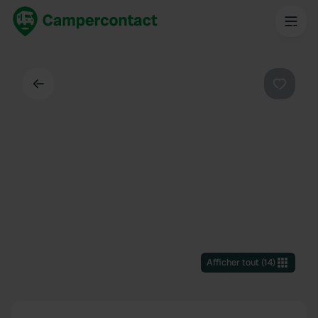
Dos
Préféré
Afficher tout
(
14
)