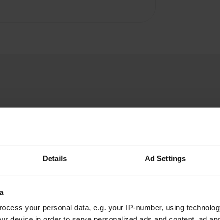
Javier-Cordero
J
juil. 2017
Details
Ad Settings
En plus de téléchargements de gris, il a un
accès du robinet de agua.OK à plus de 7 mètres
a
compliqué, mais pas impossible. est la meilleure
chose est à quelques mètres la zone du jour au
ocess your personal data, e.g. your IP-number, using technolog
lendemain. OK coordonnées.
ur device in order to serve personalized ads and content, ad a