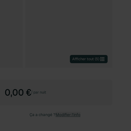
Afficher tout
(
5
)
0,00 €
/
par nuit
Ça a changé ?
Modifier l’info