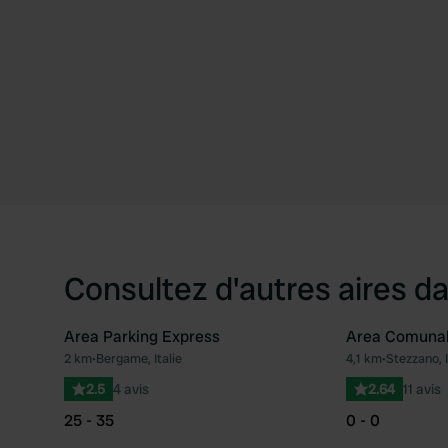
Consultez d'autres aires da
Area Parking Express
Area Comuna
2 km
•
Bergame, Italie
4,1 km
•
Stezzano, I
Préféré
2.5
4 avis
2.64
11 avis
25 - 35
0 - 0