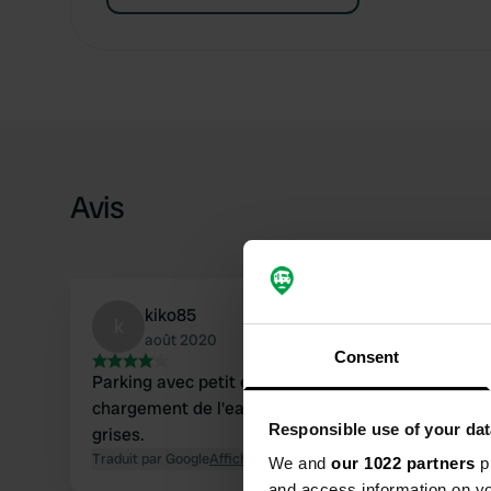
Avis
kiko85
k
août 2020
Consent
Parking avec petit emplacement pour le
chargement de l'eau et l'évacuation des eaux
Responsible use of your dat
grises.
Traduit par Google
Afficher l'original
We and
our 1022 partners
pr
and access information on yo