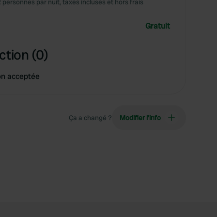
2 personnes par nuit, taxes incluses et hors frais
Gratuit
ction (0)
on acceptée
Ça a changé ?
Modifier l’info