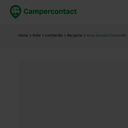
Réservez maintenant
Les meil
France
France
Home
Italie
Lombardie
Bergame
Area Servizio Comunale
Italie
Italie
Espagne
Espagne
Allemagne
Allemagn
Voir tout...
Pays-Bas