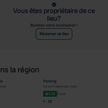
Vous êtes propriétaire de ce
lieu?
Boostez votre localisation !
Réclamer ce lieu
ns la région
le
Parking
talie
4,5 km
•
Valbrembo, Italie
Préféré
Pré
2.25
2 avis
1 - 10