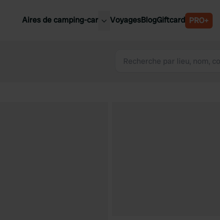
Aires de camping-car
Voyages
Blog
Giftcard
PRO+
leures aires de camping-car
Belgique
Slovénie
Autriche
Suède
e
Suisse