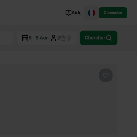
Aide
Connecter
Norvège
6 - 8 Aug
·
2
Chercher
Portugal
Danemark
Croatie
Voir tout...
Préféré