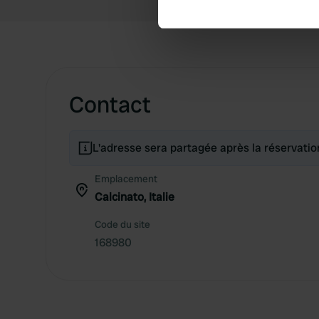
We use cookies to personalis
information about your use of
other information that you’ve
Contact
L'adresse sera partagée après la réservatio
Emplacement
Calcinato, Italie
Code du site
168980