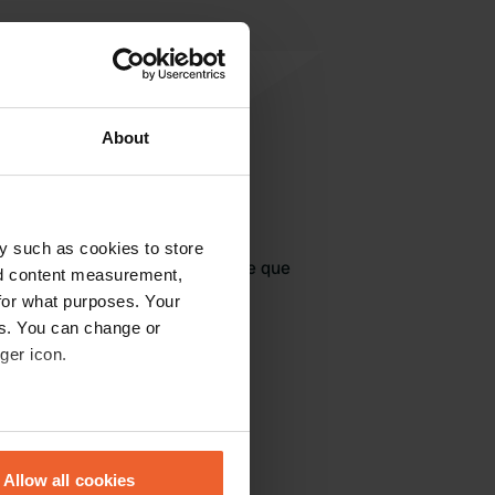
About
jouter un avis
y such as cookies to store
jà venu ici ? Dites aux autres ce que
nd content measurement,
vous en pensez.
for what purposes. Your
es. You can change or
ger icon.
eral meters
Allow all cookies
ails section
.