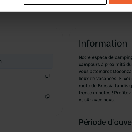
e content and ads, to provide social media features and to analy
 our site with our social media, advertising and analytics partn
 provided to them or that they’ve collected from your use of their
Information
Notre espace de camping 
n
campeurs à proximité du 
vous atteindrez Desenzan
lieux de vacances. Si vo
Copie
route de Brescia tandis
trente minutes ! Profitez
et sûr avec nous.
Copie
Période d'ouver