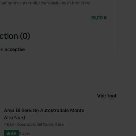
2 personnes par nuit, taxes incluses et hors frais
15,00 €
ction (0)
on acceptée
Voir tout
Area Di Servizio Autostradale Monte
Alto Nord
féré
Préféré
7,8 km
•
Desenzano del Garda, Italie
4.5
2 avis