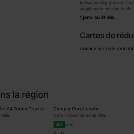
Indication de prix basée sur 
supplémentaires éventuels.
1 janv. au 31 déc.
Cartes de rédu
Aucune carte de réducti
ns la région
t A4 Torino-Trieste
Camper Park Lonato
Italie
6,9 km
•
Lonato del Garda, Italie
Préféré
Pré
0
avis
0 - 0