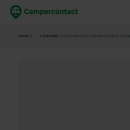
Réservez maintenant
Les meil
France
France
Home
…
Calcinato
Cozy retreat for campers close to Gard
Italie
Italie
Espagne
Espagne
Allemagne
Allemagn
Voir tout...
Pays-Bas