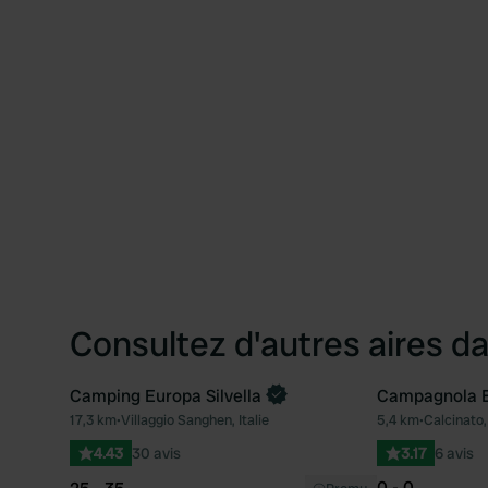
Consultez d'autres aires da
Camping Europa Silvella
Campagnola Es
Reserve maintenant
17,3 km
•
Villaggio Sanghen, Italie
5,4 km
•
Calcinato, 
Préféré
4.43
30 avis
3.17
6 avis
0 - 0