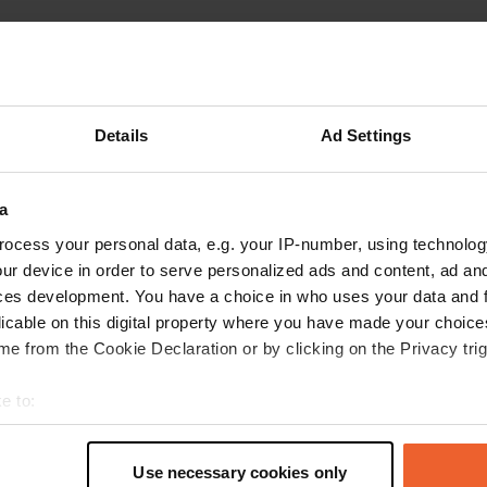
Details
Ad Settings
a
A
ocess your personal data, e.g. your IP-number, using technolog
eel gevraagd. Kennen de
Vous êtes dé
ur device in order to serve personalized ads and content, ad a
plek bij
ces development. You have a choice in who uses your data and 
adjes kan bezoeken.
licable on this digital property where you have made your choic
agen. Stuurt veel info
e from the Cookie Declaration or by clicking on the Privacy trig
e to:
t your geographical location which can be accurate to within sev
tively scanning it for specific characteristics (fingerprinting)
Use necessary cookies only
 personal data is processed and set your preferences in the
det