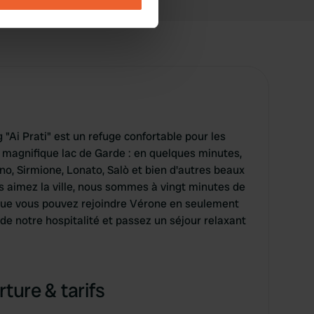
se our traffic. We also share
ers who may combine it with
 services.
"Ai Prati" est un refuge confortable pour les
magnifique lac de Garde : en quelques minutes,
o, Sirmione, Lonato, Salò et bien d'autres beaux
us aimez la ville, nous sommes à vingt minutes de
 que vous pouvez rejoindre Vérone en seulement
 de notre hospitalité et passez un séjour relaxant
ture & tarifs