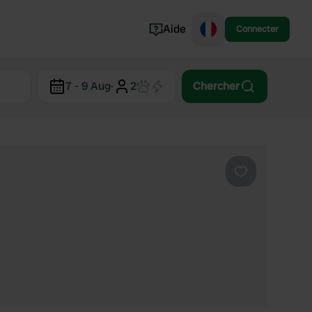
Aide
Connecter
Norvège
7 - 9 Aug
·
2
Chercher
Portugal
Danemark
Croatie
Voir tout...
Préféré