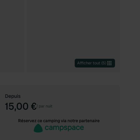
Afficher tout
(
5
)
Depuis
15,00 €
/
par nuit
Réservez ce camping via notre partenaire