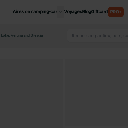
Aires de camping-car
Voyages
Blog
Giftcard
PRO+
leures aires de camping-car
Belgique
a Lake, Verona and Brescia
Slovénie
Autriche
Suède
e
Suisse