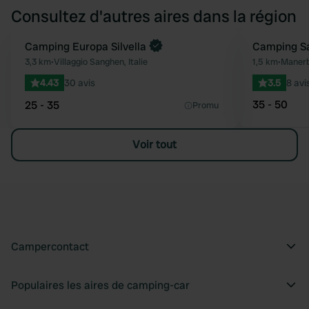
Consultez d'autres aires dans la région
Reserve maintenant
Camping Europa Silvella
Camping Sa
Préféré
3,3 km
•
Villaggio Sanghen, Italie
1,5 km
•
Manerba
4.43
30 avis
3.5
8 avi
35 - 50
25 - 35
Promu
Voir tout
Campercontact
Populaires les aires de camping-car