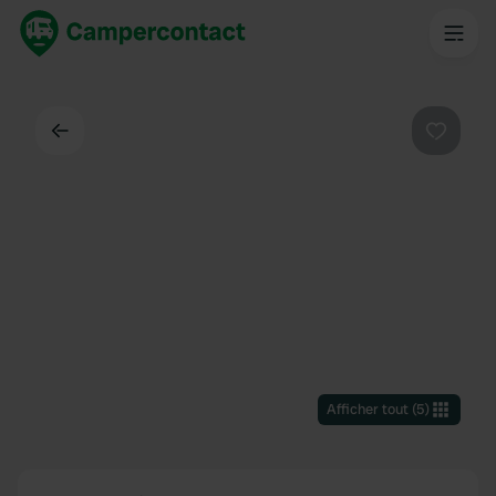
Dos
Préféré
Afficher tout
(
5
)