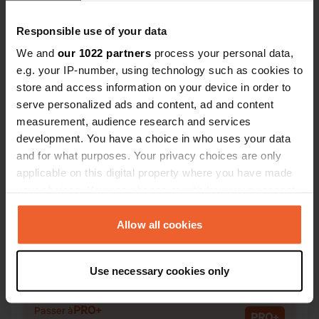
limite. Sinon
Responsible use of your data
We and
our 1022 partners
process your personal data,
e.g. your IP-number, using technology such as cookies to
Contact
store and access information on your device in order to
serve personalized ads and content, ad and content
measurement, audience research and services
Emplacement
development. You have a choice in who uses your data
Via Agello 15
Copie
and for what purposes. Your privacy choices are only
25080, Manerba del Garda, Italie
applicable on this digital property where you have made
Coordonnées
your choices. You can change or withdraw your consent
45° 33' 0" N 10° 34' 11" E
any time from the Cookie Declaration or by clicking on
Copie
the Privacy trigger icon.
Allow all cookies
45.550047 10.5698264
Copie
If you allow, we would also like to:
Code du site
Use necessary cookies only
Collect information about your geographical location
107261
Copie
which can be accurate to within several meters
PRO+
Passer à
Identify your device by actively scanning it for
PRO+