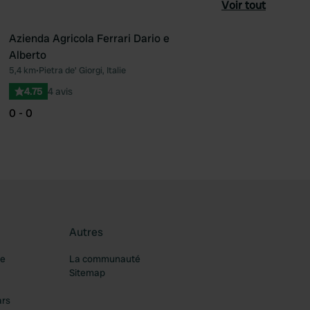
Voir tout
Azienda Agricola Ferrari Dario e
Alberto
féré
Préféré
5,4 km
•
Pietra de' Giorgi, Italie
4.75
4 avis
0 - 0
Autres
re
La communauté
Sitemap
ars