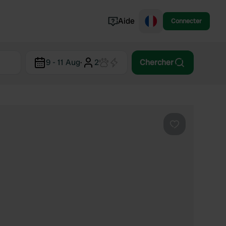
Aide
Connecter
Norvège
9 - 11 Aug
·
2
Chercher
Portugal
Danemark
Croatie
Voir tout...
Préféré