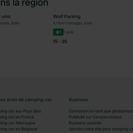
ns la région
 vino
Wolf Parking
sana, Italie
4,1 km
•
Casteggio, Italie
Préféré
Pré
1
1 avis
15 - 25
les aires de camping-car
Business
ping-car aux Pays-Bas
Connexion en tant que gestionnai
ping-car en France
Publicité sur Campercontact
ping-car Allemagne
Business website
ping-car en Belgique
Ajoutez votre site pour camping-c