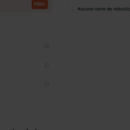
PRO+
Aucune carte de réducti
Copie
Copie
Copie