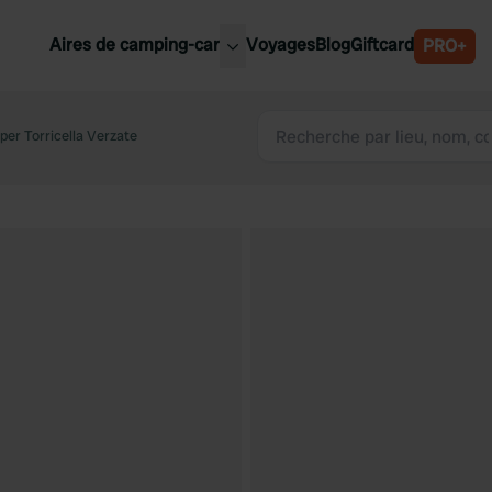
Aires de camping-car
Voyages
Blog
Giftcard
PRO+
leures aires de camping-car
Belgique
er Torricella Verzate
Slovénie
Autriche
Suède
e
Suisse