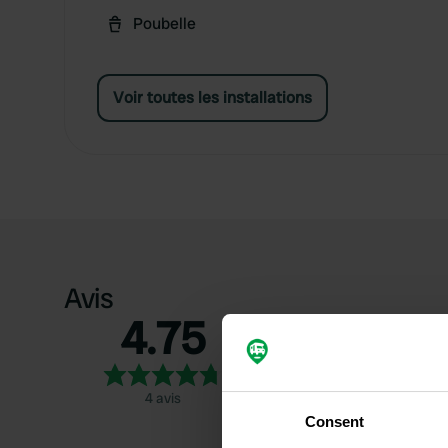
Poubelle
Voir toutes les installations
Avis
4.75
5
4
3
4 avis
2
Consent
1