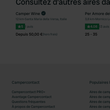
Consultez d'autres aires da
Camper Wine
Per Amore del
Reserve maintenant
12 km
•
Santa Maria della Versa, Italie
3,8 km
•
Mornico Lo
Préféré
5
1 avis
4.08
13 avis
Depuis 50,00 €
25 - 35
(hors frais)
Campercontact
Populaires 
Campercontact PRO+
Aires de cam
Avantage Campercontact
Aires de cam
Questions fréquentes
Aires de cam
À propos de Campercontact
Aires de cam